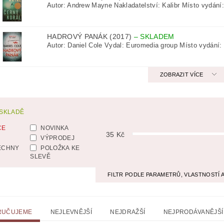
Autor: Andrew Mayne Nakladatelství: Kalibr Místo vydání:
ICKÁ
LITERATURA VÁLEČNÁ
MAPY
MÍSTOPIS
HADROVÝ PANÁK (2017)
–
SKLADEM
 VYSTŘIHOVÁNKY
PEXESA
POEZIE
POHLEDNIC
Autor: Daniel Cole Vydal: Euromedia group Místo vydání:
E
RODOKAPSY, WESTERN
SCI-FI
SLOVNÍKY
ZOBRAZIT VÍCE
O Z KNIHOVNY
ZÁHADY
ZDRAVÍ
ZOOLOGIE
 SKLADĚ
CE
NOVINKA
35
Kč
VÝPRODEJ
ECHNY
POLOŽKA KE
SLEVĚ
FILTR PODLE PARAMETRŮ, VLASTNOSTÍ
RUČUJEME
NEJLEVNĚJŠÍ
NEJDRAŽŠÍ
NEJPRODÁVANĚJŠÍ