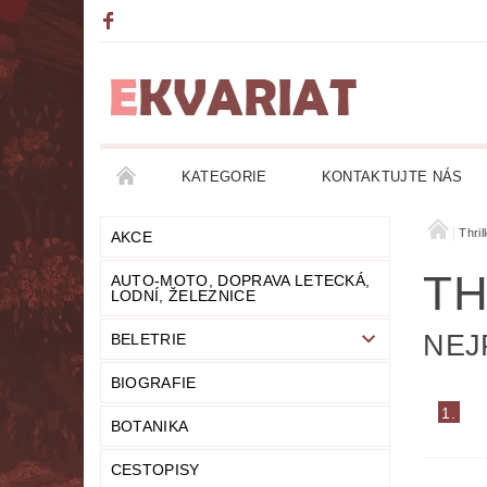
KATEGORIE
KONTAKTUJTE NÁS
AKCE
AUTO-MOTO, DOPRAVA LETECKÁ, LO
Thril
AKCE
TH
AUTO-MOTO, DOPRAVA LETECKÁ,
DETEKTIVKY
DIVADLO
DOBRODRUŽ
LODNÍ, ŽELEZNICE
NEJ
BELETRIE
FANTASY
FILOZOFIE
GRAMOFONOVÉ
BIOGRAFIE
HUMOR
KALENDÁŘE
KOMIKSY
1.
BOTANIKA
LITERATURA DUCHOVNÍ
LITERATURA EROT
CESTOPISY