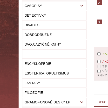
2.
ČASOPISY
LITERATURA NAUČNÁ
LITERATURA TECHN
DETEKTIVKY
NOVINY
OSOBNÍ ROZVOJ
MODELY,
3.
DIVADLO
PRO DĚTI A MLÁDEŽ
PSYCHOLOGI
DOBRODRUŽNÉ
UČEBNICE
UMĚNÍ
VYŘAZEN
DVOJJAZYČNÉ KNIHY
NA
MAPA SERVERU
HODNOCENÍ OBCHODU
AK
ENCYKLOPEDIE
TIP
VŠ
ESOTERIKA, OKULTISMUS
KNIHY
FANTASY
FILOZOFIE
GRAMOFONOVÉ DESKY LP
DOPO