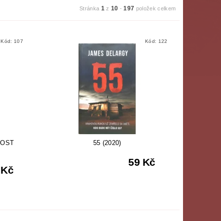
1
10
197
Stránka
z
-
položek celkem
Kód:
107
Kód:
122
LOST
55 (2020)
59 Kč
 Kč