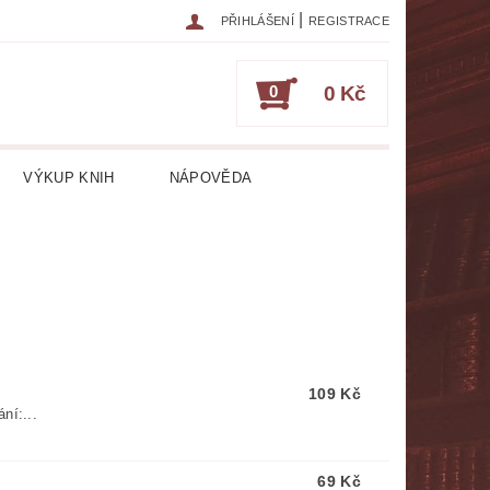
|
PŘIHLÁŠENÍ
REGISTRACE
0
0 Kč
VÝKUP KNIH
NÁPOVĚDA
IKA
CESTOPISY
ČASOPISY
ESOTERIKA, OKULTISMUS
HRY
HUDEBNÍ NAUKA
109 Kč
ATURA CIZOJAZYČNÁ
ní:...
RICKÁ
LITERATURA LÉKAŘSKÁ
69 Kč