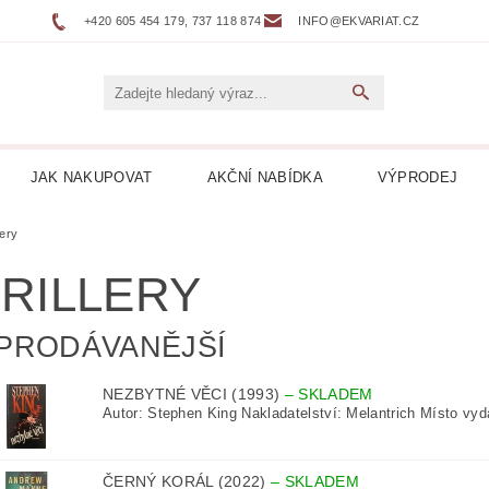
+420 605 454 179, 737 118 874
INFO@EKVARIAT.CZ
JAK NAKUPOVAT
AKČNÍ NABÍDKA
VÝPRODEJ
DNÍ, ŽELEZNICE
BELETRIE
BIOGRAFIE
BOTAN
lery
RILLERY
NÉ
DVOJJAZYČNÉ KNIHY
ENCYKLOPEDIE
PRODÁVANĚJŠÍ
 DESKY LP
HARLEQUIN
HOBBY
HORORY
NEZBYTNÉ VĚCI (1993)
–
SKLADEM
KUCHAŘKY
LEPORELA
LEVNÉ KNIHY
LITER
Autor: Stephen King Nakladatelství: Melantrich Místo vydá
ICKÁ
LITERATURA FAKTU
LITERATURA HISTO
ČERNÝ KORÁL (2022)
–
SKLADEM