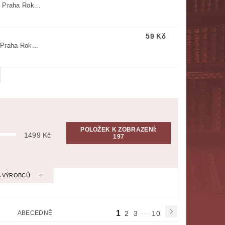
 Praha Rok...
NÁBOŽENSTVÍ
MYTOLOGIE
59 Kč
E
POLITOLOGIE, SOCIOLOGIE
 Praha Rok...
SPORT
THRILLERY
ZPĚVNÍKY, NOTY
ZOBRAZ VŠE
POLOŽEK K ZOBRAZENÍ:
1499
Kč
197
 A VÝROBCŮ
...
1
ABECEDNĚ
2
3
10