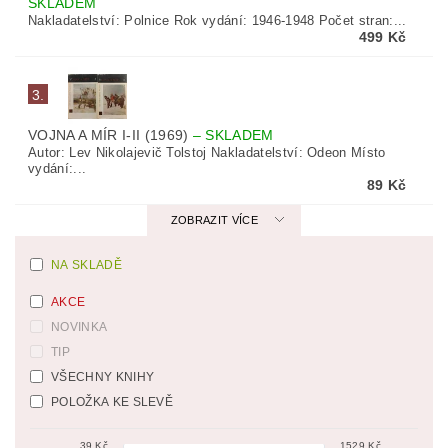
SKLADEM
Nakladatelství: Polnice Rok vydání: 1946-1948 Počet stran:...
499 Kč
3.
VOJNA A MÍR I-II (1969)
–
SKLADEM
Autor: Lev Nikolajevič Tolstoj Nakladatelství: Odeon Místo
vydání:...
89 Kč
ZOBRAZIT VÍCE
NA SKLADĚ
AKCE
NOVINKA
TIP
VŠECHNY KNIHY
POLOŽKA KE SLEVĚ
39
Kč
1529
Kč