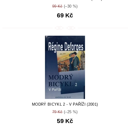
99 Kč
(–30 %)
69 Kč
MODRÝ BICYKL 2 - V PAŘÍŽI (2001)
79 Kč
(–25 %)
59 Kč