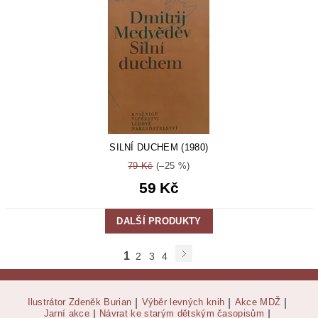
SILNÍ DUCHEM (1980)
79 Kč
(–25 %)
59 Kč
DALŠÍ PRODUKTY
1
2
3
4
Ilustrátor Zdeněk Burian
|
Výběr levných knih
|
Akce MDŽ
|
Jarní akce
|
Návrat ke starým dětským časopisům
|