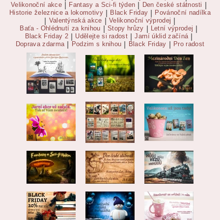
Velikonoční akce
|
Fantasy a Sci-fi týden
|
Den české státnosti
|
Historie železnice a lokomotivy
|
Black Friday
|
Povánoční nadílka
|
Valentýnská akce
|
Velikonoční výprodej
|
Baťa - Ohlédnutí za knihou
|
Stopy hrůzy
|
Letní výprodej
|
Black Friday 2
|
Udělejte si radost
|
Jarní úklid začíná
|
Doprava zdarma
|
Podzim s knihou
|
Black Friday
|
Pro radost