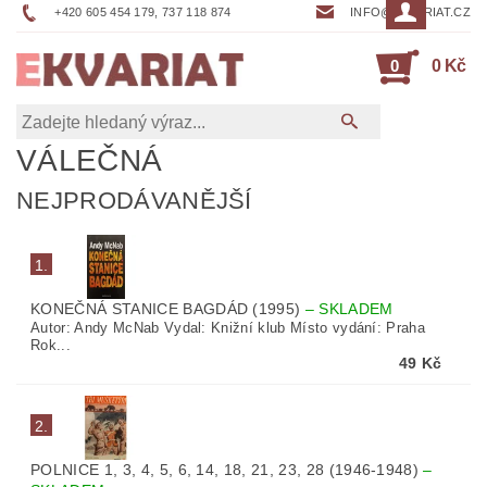
+420 605 454 179, 737 118 874
INFO@EKVARIAT.CZ
0
0 Kč
VÁLEČNÁ
NEJPRODÁVANĚJŠÍ
1.
KONEČNÁ STANICE BAGDÁD (1995)
–
SKLADEM
Autor: Andy McNab Vydal: Knižní klub Místo vydání: Praha
Rok...
49 Kč
2.
POLNICE 1, 3, 4, 5, 6, 14, 18, 21, 23, 28 (1946-1948)
–