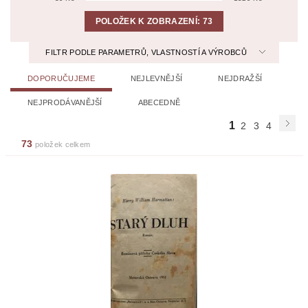
POLOŽEK K ZOBRAZENÍ:
73
FILTR PODLE PARAMETRŮ, VLASTNOSTÍ A VÝROBCŮ
DOPORUČUJEME
NEJLEVNĚJŠÍ
NEJDRAŽŠÍ
NEJPRODÁVANĚJŠÍ
ABECEDNĚ
1
2
3
4
73
položek celkem