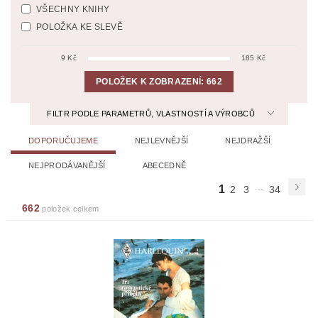
VŠECHNY KNIHY
POLOŽKA KE SLEVĚ
9
Kč
185
Kč
POLOŽEK K ZOBRAZENÍ:
662
FILTR PODLE PARAMETRŮ, VLASTNOSTÍ A VÝROBCŮ
DOPORUČUJEME
NEJLEVNĚJŠÍ
NEJDRAŽŠÍ
NEJPRODÁVANĚJŠÍ
ABECEDNĚ
...
1
2
3
34
662
položek celkem