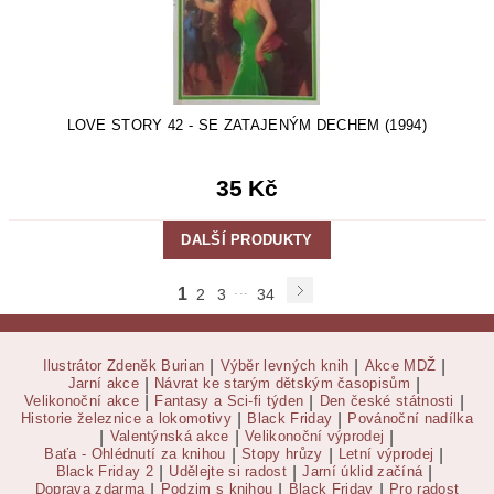
LOVE STORY 42 - SE ZATAJENÝM DECHEM (1994)
35 Kč
DALŠÍ PRODUKTY
...
1
2
3
34
Ilustrátor Zdeněk Burian
|
Výběr levných knih
|
Akce MDŽ
|
Jarní akce
|
Návrat ke starým dětským časopisům
|
Velikonoční akce
|
Fantasy a Sci-fi týden
|
Den české státnosti
|
Historie železnice a lokomotivy
|
Black Friday
|
Povánoční nadílka
|
Valentýnská akce
|
Velikonoční výprodej
|
Baťa - Ohlédnutí za knihou
|
Stopy hrůzy
|
Letní výprodej
|
Black Friday 2
|
Udělejte si radost
|
Jarní úklid začíná
|
Doprava zdarma
|
Podzim s knihou
|
Black Friday
|
Pro radost