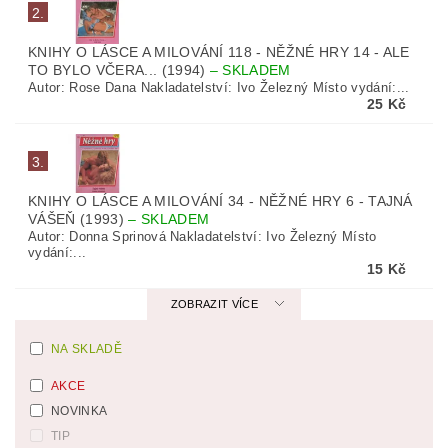
2.
KNIHY O LÁSCE A MILOVÁNÍ 118 - NĚŽNÉ HRY 14 - ALE
TO BYLO VČERA... (1994)
–
SKLADEM
Autor: Rose Dana Nakladatelství: Ivo Železný Místo vydání:...
25 Kč
3.
KNIHY O LÁSCE A MILOVÁNÍ 34 - NĚŽNÉ HRY 6 - TAJNÁ
VÁŠEŇ (1993)
–
SKLADEM
Autor: Donna Sprinová Nakladatelství: Ivo Železný Místo
vydání:...
15 Kč
ZOBRAZIT VÍCE
NA SKLADĚ
AKCE
NOVINKA
TIP