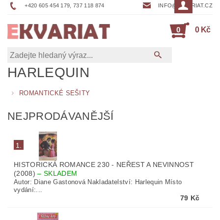
+420 605 454 179, 737 118 874
INFO@EKVARIAT.CZ
0
0 Kč
HARLEQUIN
ROMANTICKÉ SEŠITY
NEJPRODÁVANĚJŠÍ
1.
HISTORICKÁ ROMANCE 230 - NEŘEST A NEVINNOST
(2008)
–
SKLADEM
Autor: Diane Gastonová Nakladatelství: Harlequin Místo
vydání:...
79 Kč