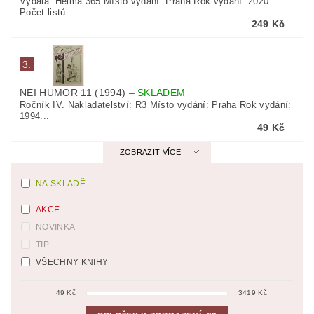
Vydala: Helma 365 Místo vydání: Praha Rok vydání: 2020
Počet listů:...
249 Kč
3.
NEI HUMOR 11 (1994)
–
SKLADEM
Ročník IV. Nakladatelství: R3 Místo vydání: Praha Rok vydání:
1994...
49 Kč
ZOBRAZIT VÍCE
NA SKLADĚ
AKCE
NOVINKA
TIP
VŠECHNY KNIHY
49
Kč
3419
Kč