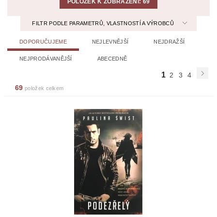
POLOŽEK K ZOBRAZENÍ:
69
FILTR PODLE PARAMETRŮ, VLASTNOSTÍ A VÝROBCŮ
DOPORUČUJEME
NEJLEVNĚJŠÍ
NEJDRAŽŠÍ
NEJPRODÁVANĚJŠÍ
ABECEDNĚ
1
2
3
4
69
položek celkem