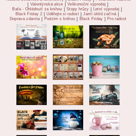
|
Valentýnská akce
|
Velikonoční výprodej
|
Baťa - Ohlédnutí za knihou
|
Stopy hrůzy
|
Letní výprodej
|
Black Friday 2
|
Udělejte si radost
|
Jarní úklid začíná
|
Doprava zdarma
|
Podzim s knihou
|
Black Friday
|
Pro radost