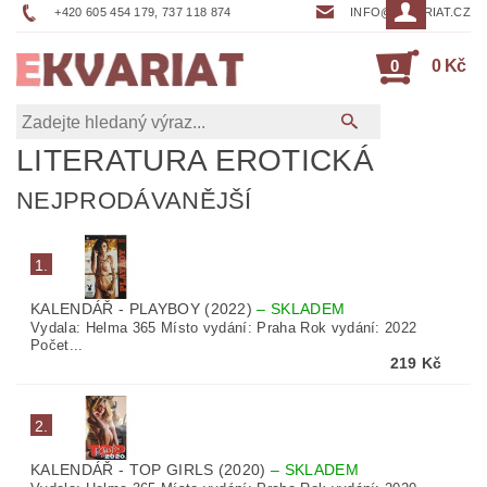
+420 605 454 179, 737 118 874
INFO@EKVARIAT.CZ
0
0 Kč
LITERATURA EROTICKÁ
NEJPRODÁVANĚJŠÍ
1.
KALENDÁŘ - PLAYBOY (2022)
–
SKLADEM
Vydala: Helma 365 Místo vydání: Praha Rok vydání: 2022
Počet...
219 Kč
2.
KALENDÁŘ - TOP GIRLS (2020)
–
SKLADEM