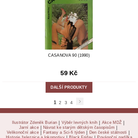
CASANOVA 90 (1990)
59 Kč
DALŠÍ PRODUKTY
1
2
3
4
Ilustrátor Zdeněk Burian
|
Výběr levných knih
|
Akce MDŽ
|
Jarní akce
|
Návrat ke starým dětským časopisům
|
Velikonoční akce
|
Fantasy a Sci-fi týden
|
Den české státnosti
|
Historie železnice a lokomotivy
|
Black Friday
|
Povánoční nadílka