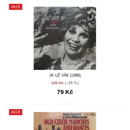
AKCE
JÁ UŽ VÍM (1988)
129 Kč
(–38 %)
79 Kč
AKCE