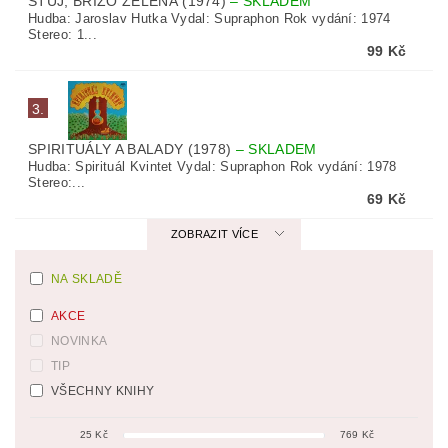
STŮJ, BŘÍZO ZELENÁ (1974)
–
SKLADEM
Hudba: Jaroslav Hutka Vydal: Supraphon Rok vydání: 1974
Stereo: 1...
99 Kč
3.
SPIRITUÁLY A BALADY (1978)
–
SKLADEM
Hudba: Spirituál Kvintet Vydal: Supraphon Rok vydání: 1978
Stereo:...
69 Kč
ZOBRAZIT VÍCE
NA SKLADĚ
AKCE
NOVINKA
TIP
VŠECHNY KNIHY
25
Kč
769
Kč