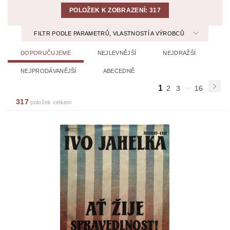
POLOŽEK K ZOBRAZENÍ:
317
FILTR PODLE PARAMETRŮ, VLASTNOSTÍ A VÝROBCŮ
DOPORUČUJEME
NEJLEVNĚJŠÍ
NEJDRAŽŠÍ
NEJPRODÁVANĚJŠÍ
ABECEDNĚ
...
1
2
3
16
317
položek celkem