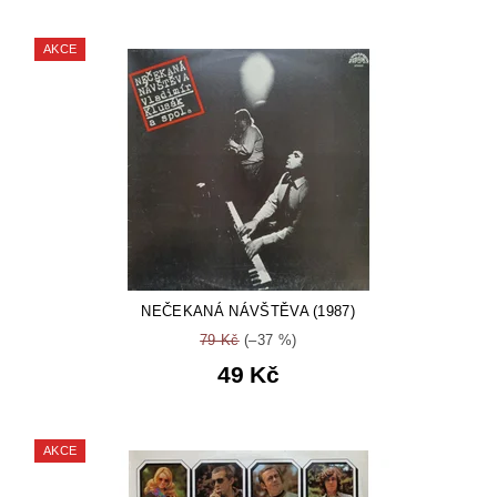
AKCE
NEČEKANÁ NÁVŠTĚVA (1987)
79 Kč
(–37 %)
49 Kč
AKCE