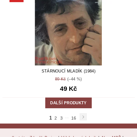
STÁRNOUCÍ MLADÍK (1984)
89 Kč
(–44 %)
49 Kč
DALŠÍ PRODUKTY
...
1
2
3
16