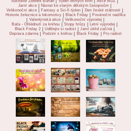
Ilustrátor Zdeněk Burian
|
Výběr levných knih
|
Akce MDŽ
|
Jarní akce
|
Návrat ke starým dětským časopisům
|
Velikonoční akce
|
Fantasy a Sci-fi týden
|
Den české státnosti
|
Historie železnice a lokomotivy
|
Black Friday
|
Povánoční nadílka
|
Valentýnská akce
|
Velikonoční výprodej
|
Baťa - Ohlédnutí za knihou
|
Stopy hrůzy
|
Letní výprodej
|
Black Friday 2
|
Udělejte si radost
|
Jarní úklid začíná
|
Doprava zdarma
|
Podzim s knihou
|
Black Friday
|
Pro radost