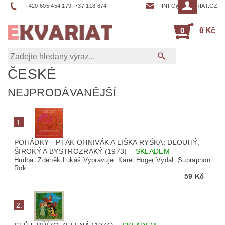
+420 605 454 179, 737 118 874
INFO@EKVARIAT.CZ
0
0 Kč
ČESKÉ
NEJPRODÁVANĚJŠÍ
1.
POHÁDKY - PTÁK OHNIVÁK A LIŠKA RYŠKA; DLOUHÝ,
ŠIROKÝ A BYSTROZRAKÝ (1973)
–
SKLADEM
Hudba: Zdeněk Lukáš Vypravuje: Karel Höger Vydal: Supraphon
Rok...
59 Kč
2.