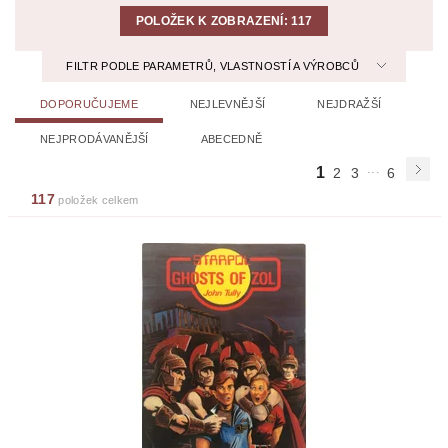
POLOŽEK K ZOBRAZENÍ:
117
FILTR PODLE PARAMETRŮ, VLASTNOSTÍ A VÝROBCŮ
DOPORUČUJEME
NEJLEVNĚJŠÍ
NEJDRAŽŠÍ
NEJPRODÁVANĚJŠÍ
ABECEDNĚ
...
1
2
3
6
117
položek celkem