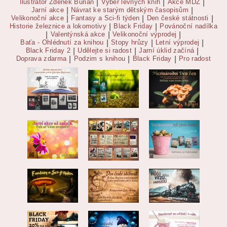
Ilustrátor Zdeněk Burian
|
Výběr levných knih
|
Akce MDŽ
|
Jarní akce
|
Návrat ke starým dětským časopisům
|
Velikonoční akce
|
Fantasy a Sci-fi týden
|
Den české státnosti
|
Historie železnice a lokomotivy
|
Black Friday
|
Povánoční nadílka
|
Valentýnská akce
|
Velikonoční výprodej
|
Baťa - Ohlédnutí za knihou
|
Stopy hrůzy
|
Letní výprodej
|
Black Friday 2
|
Udělejte si radost
|
Jarní úklid začíná
|
Doprava zdarma
|
Podzim s knihou
|
Black Friday
|
Pro radost