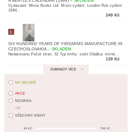
A BEATLES CALENDAR (1984)
–
SKLADEM
Vydavatel: Mirror Books Ltd. Místo vydání: London Rok vydání:
1984...
249 Kč
3.
SIX HUNDRED YEARS OF FIREARMS MANUFACTURE IN
CZECHOSLOVAKIA
–
SKLADEM
Nedatováno Počet stran: 32 Typ knihy: sešit Obálka: mírně...
139 Kč
ZOBRAZIT VÍCE
NA SKLADĚ
AKCE
NOVINKA
TIP
VŠECHNY KNIHY
49
Kč
799
Kč