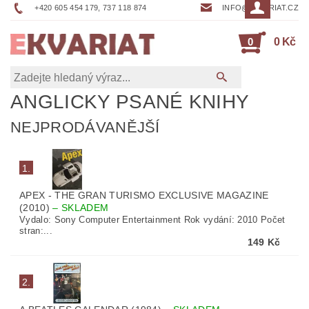
+420 605 454 179, 737 118 874
INFO@EKVARIAT.CZ
0
0 Kč
ANGLICKY PSANÉ KNIHY
NEJPRODÁVANĚJŠÍ
1.
APEX - THE GRAN TURISMO EXCLUSIVE MAGAZINE
(2010)
–
SKLADEM
Vydalo: Sony Computer Entertainment Rok vydání: 2010 Počet
stran:...
149 Kč
2.