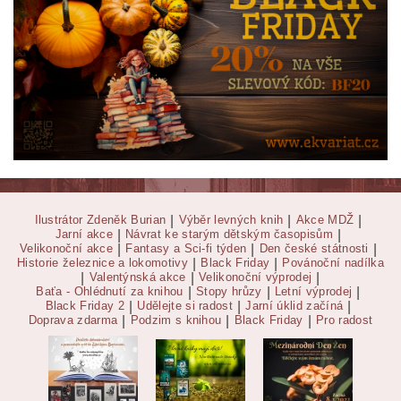
Ilustrátor Zdeněk Burian
|
Výběr levných knih
|
Akce MDŽ
|
Jarní akce
|
Návrat ke starým dětským časopisům
|
Velikonoční akce
|
Fantasy a Sci-fi týden
|
Den české státnosti
|
Historie železnice a lokomotivy
|
Black Friday
|
Povánoční nadílka
|
Valentýnská akce
|
Velikonoční výprodej
|
Baťa - Ohlédnutí za knihou
|
Stopy hrůzy
|
Letní výprodej
|
Black Friday 2
|
Udělejte si radost
|
Jarní úklid začíná
|
Doprava zdarma
|
Podzim s knihou
|
Black Friday
|
Pro radost