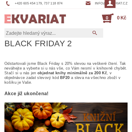
+420 605 454 179, 737 118 874
INFO@EKVARIAT.CZ
0
0 Kč
BLACK FRIDAY 2
Odstartovali jsme Black Friday s 20% slevou na veškeré čtení. Tak
neváhejte a vyberte si u nás vše, co Vám nesmí v knihovně chybět.
Stačí si u nás jen
objednat knihy minimálně za 200 Kč
, v
objednávce zadat slevový kód
BF
20
a sleva na všechno zboží v
košíku je Vaše.
Akce již ukončena!