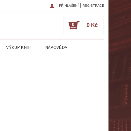
|
PŘIHLÁŠENÍ
REGISTRACE
0
0 Kč
VÝKUP KNIH
NÁPOVĚDA
IKA
CESTOPISY
ČASOPISY
ESOTERIKA, OKULTISMUS
HRY
HUDEBNÍ NAUKA
ATURA CIZOJAZYČNÁ
RICKÁ
LITERATURA LÉKAŘSKÁ