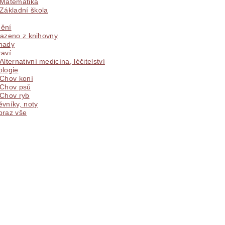
Matematika
Základní škola
ění
řazeno z knihovny
hady
raví
Alternativní medicína, léčitelství
ologie
Chov koní
Chov psů
Chov ryb
vníky, noty
braz vše