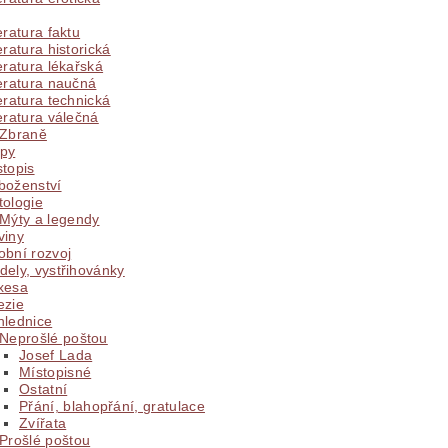
eratura faktu
eratura historická
eratura lékařská
eratura naučná
eratura technická
eratura válečná
Zbraně
py
topis
boženství
tologie
Mýty a legendy
viny
obní rozvoj
ely, vystřihovánky
xesa
ezie
hlednice
Neprošlé poštou
Josef Lada
Místopisné
Ostatní
Přání, blahopřání, gratulace
Zvířata
Prošlé poštou