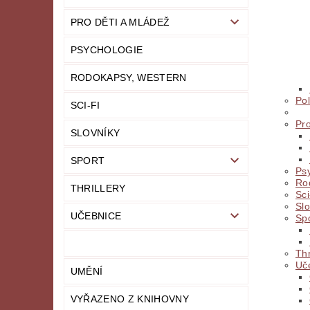
PRO DĚTI A MLÁDEŽ
PSYCHOLOGIE
RODOKAPSY, WESTERN
Pol
SCI-FI
Pro
SLOVNÍKY
SPORT
Ps
Ro
THRILLERY
Sci
Slo
UČEBNICE
Sp
Thr
Uč
UMĚNÍ
VYŘAZENO Z KNIHOVNY