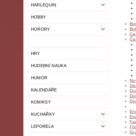
HARLEQUIN
HOBBY
Bio
Bo
HORORY
Ce
Ča
HRY
HUDEBNÍ NAUKA
HUMOR
No
Det
KALENDÁŘE
Di
Do
Dvo
KOMIKSY
En
KUCHAŘKY
Eso
Fa
LEPORELA
Fil
Gr