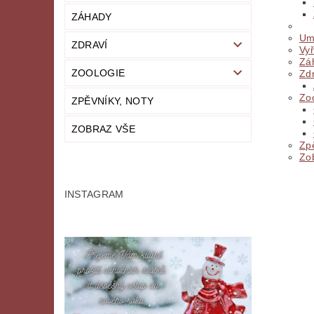
ZÁHADY
Um
ZDRAVÍ
Vy
Zá
ZOOLOGIE
Zd
Zo
ZPĚVNÍKY, NOTY
ZOBRAZ VŠE
Zpě
Zo
INSTAGRAM