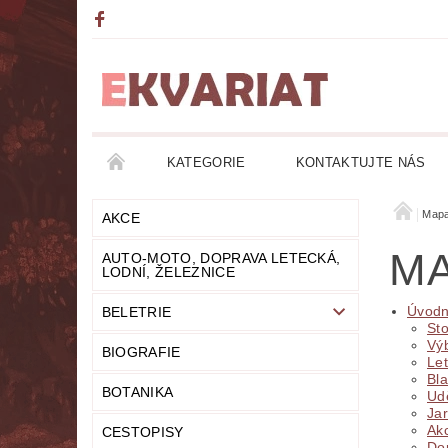
KATEGORIE
KONTAKTUJTE NÁS
AKCE
AUTO-MOTO, DOPRAVA LETECKÁ, LO
Mapa
AKCE
MA
AUTO-MOTO, DOPRAVA LETECKÁ,
DETEKTIVKY
DIVADLO
DOBRODRUŽ
LODNÍ, ŽELEZNICE
Úvodn
BELETRIE
FANTASY
FILOZOFIE
GRAMOFONOVÉ
St
Výb
BIOGRAFIE
Let
HUMOR
KALENDÁŘE
KOMIKSY
Bla
BOTANIKA
Udě
Jar
LITERATURA DUCHOVNÍ
LITERATURA EROT
Ak
CESTOPISY
Do