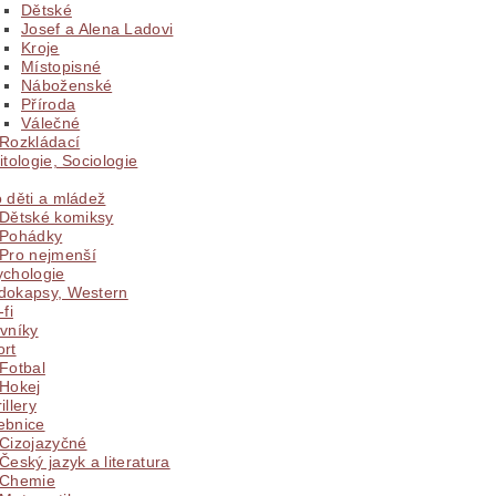
Dětské
Josef a Alena Ladovi
Kroje
Místopisné
Náboženské
Příroda
Válečné
Rozkládací
itologie, Sociologie
 děti a mládež
Dětské komiksy
Pohádky
Pro nejmenší
ychologie
dokapsy, Western
-fi
vníky
ort
Fotbal
Hokej
illery
ebnice
Cizojazyčné
Český jazyk a literatura
Chemie