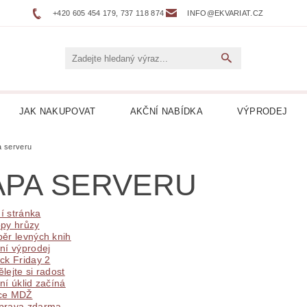
+420 605 454 179, 737 118 874
INFO@EKVARIAT.CZ
JAK NAKUPOVAT
AKČNÍ NABÍDKA
VÝPRODEJ
DNÍ, ŽELEZNICE
BELETRIE
BIOGRAFIE
BOTAN
 serveru
PA SERVERU
NÉ
DVOJJAZYČNÉ KNIHY
ENCYKLOPEDIE
í stránka
 DESKY LP
HARLEQUIN
HOBBY
HORORY
opy hrůzy
ěr levných knih
ní výprodej
KUCHAŘKY
LEPORELA
LEVNÉ KNIHY
LITER
ck Friday 2
lejte si radost
ní úklid začíná
ICKÁ
LITERATURA FAKTU
LITERATURA HISTO
ce MDŽ
prava zdarma