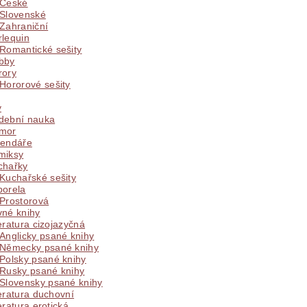
České
Slovenské
Zahraniční
rlequin
Romantické sešity
bby
rory
Hororové sešity
y
dební nauka
mor
lendáře
miksy
chařky
Kuchařské sešity
porela
Prostorová
vné knihy
eratura cizojazyčná
Anglicky psané knihy
Německy psané knihy
Polsky psané knihy
Rusky psané knihy
Slovensky psané knihy
eratura duchovní
eratura erotická