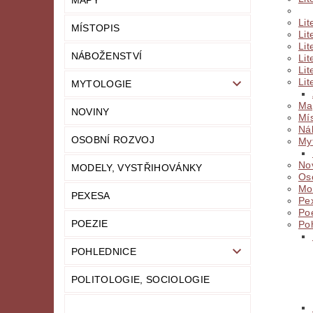
MAPY
Lit
MÍSTOPIS
Lit
Lit
NÁBOŽENSTVÍ
Lit
Lit
Lit
MYTOLOGIE
Ma
NOVINY
Mís
Ná
OSOBNÍ ROZVOJ
My
No
MODELY, VYSTŘIHOVÁNKY
Os
Mod
PEXESA
Pe
Po
POEZIE
Po
POHLEDNICE
POLITOLOGIE, SOCIOLOGIE