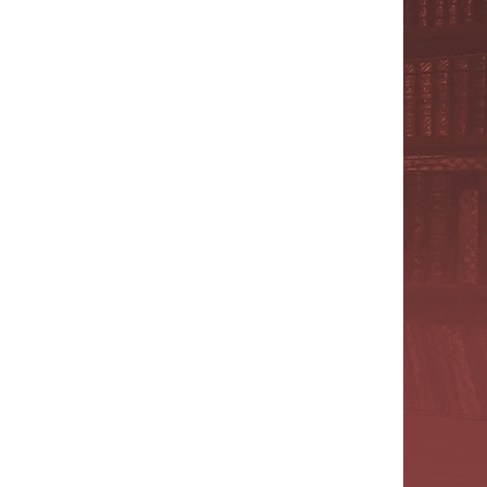
NÁBOŽENSTVÍ
MYTOLOGIE
E
POLITOLOGIE, SOCIOLOGIE
SPORT
THRILLERY
ZPĚVNÍKY, NOTY
ZOBRAZ VŠE