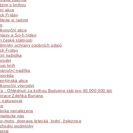
dzim s knihou
ICKÁ
LITERATURA VÁLEČNÁ
MAPY
MÍSTOPIS
ní akce
ck Friday
lejte si radost
 VYSTŘIHOVÁNKY
PEXESA
POEZIE
POHLEDNIC
og
ikonoční akce
tasy a Sci-fi týden
E
RODOKAPSY, WESTERN
SCI-FI
SLOVNÍKY
 české státnosti
dmínky ochrany osobních údajů
ck Friday
O Z KNIHOVNY
ZÁHADY
ZDRAVÍ
ZOOLOGIE
ční nabídka
prodej
kup knih
vánoční nadílka
pověda
lentýnská akce
ikonoční výprodej
a - Ohlédnutí za knihou Budujme stát pro 40 000 000 lidí
strace Zdeňka Buriana
k nakupovat
ce
ránka nenalezena
taktujte nás
o-moto, doprava letecká, lodní, železnice
chodní podmínky
etrie