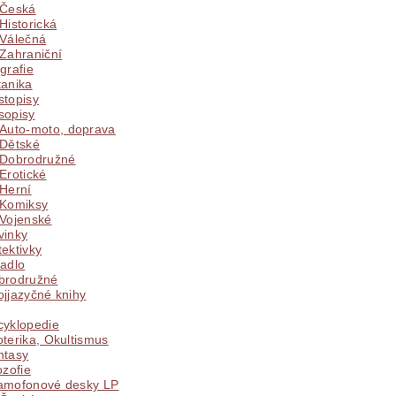
Česká
Historická
Válečná
Zahraniční
grafie
tanika
stopisy
sopisy
Auto-moto, doprava
Dětské
Dobrodružné
Erotické
Herní
Komiksy
Vojenské
vinky
ektivky
vadlo
brodružné
jjazyčné knihy
cyklopedie
terika, Okultismus
ntasy
ozofie
amofonové desky LP