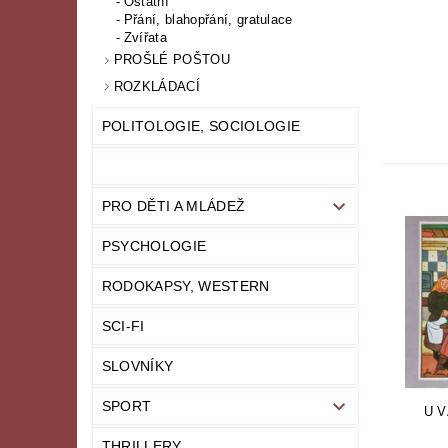
Ostatní
Přání, blahopřání, gratulace
Zvířata
PROŠLÉ POŠTOU
ROZKLÁDACÍ
POLITOLOGIE, SOCIOLOGIE
PRO DĚTI A MLÁDEŽ
PSYCHOLOGIE
RODOKAPSY, WESTERN
SCI-FI
SLOVNÍKY
SPORT
U V
THRILLERY