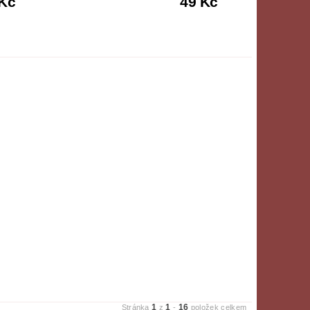
 Kč
49 Kč
1
1
16
Stránka
z
-
položek celkem