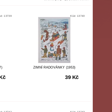
ód:
13739
Kód:
13740
7)
ZIMNÍ RADOVÁNKY (1953)
 Kč
39 Kč
ód:
13742
Kód:
13743