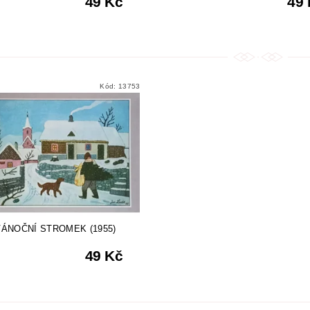
49 Kč
49
Kód:
13753
VÁNOČNÍ STROMEK (1955)
49 Kč