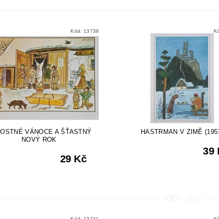
Kód:
13738
K
OSTNÉ VÁNOCE A ŠŤASTNÝ
HASTRMAN V ZIMĚ (195
NOVÝ ROK
39
29 Kč
Kód:
13741
K