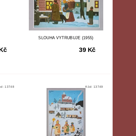
SLOUHA VYTRUBUJE (1955)
 Kč
39 Kč
ód:
13748
Kód:
13749