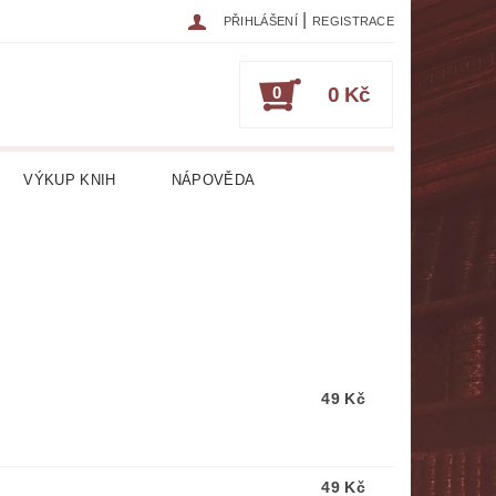
|
PŘIHLÁŠENÍ
REGISTRACE
0
0 Kč
VÝKUP KNIH
NÁPOVĚDA
IKA
CESTOPISY
ČASOPISY
ESOTERIKA, OKULTISMUS
HRY
HUDEBNÍ NAUKA
49 Kč
ATURA CIZOJAZYČNÁ
RICKÁ
LITERATURA LÉKAŘSKÁ
49 Kč