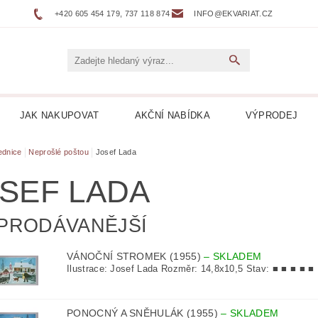
+420 605 454 179, 737 118 874
INFO@EKVARIAT.CZ
JAK NAKUPOVAT
AKČNÍ NABÍDKA
VÝPRODEJ
DNÍ, ŽELEZNICE
BELETRIE
BIOGRAFIE
BOTAN
ednice
Neprošlé poštou
Josef Lada
SEF LADA
NÉ
DVOJJAZYČNÉ KNIHY
ENCYKLOPEDIE
PRODÁVANĚJŠÍ
 DESKY LP
HARLEQUIN
HOBBY
HORORY
VÁNOČNÍ STROMEK (1955)
–
SKLADEM
KUCHAŘKY
LEPORELA
LEVNÉ KNIHY
LITER
Ilustrace: Josef Lada Rozměr: 14,8x10,5 Stav: ■ ■ ■ ■ ■
ICKÁ
LITERATURA FAKTU
LITERATURA HISTO
PONOCNÝ A SNĚHULÁK (1955)
–
SKLADEM