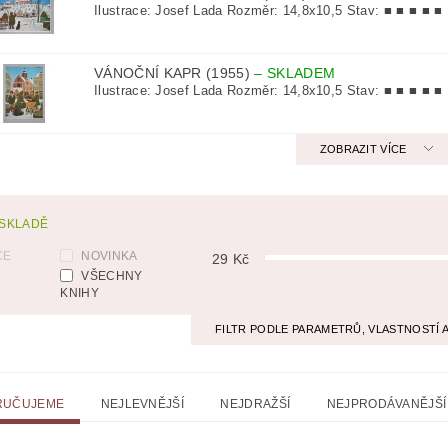
Ilustrace: Josef Lada Rozměr: 14,8x10,5 Stav: ■ ■ ■ ■ ■
ICKÁ
LITERATURA VÁLEČNÁ
MAPY
MÍSTOPIS
VÁNOČNÍ KAPR (1955)
–
SKLADEM
 VYSTŘIHOVÁNKY
PEXESA
POEZIE
POHLEDNIC
Ilustrace: Josef Lada Rozměr: 14,8x10,5 Stav: ■ ■ ■ ■ ■
E
RODOKAPSY, WESTERN
SCI-FI
SLOVNÍKY
ZOBRAZIT VÍCE
O Z KNIHOVNY
ZÁHADY
ZDRAVÍ
ZOOLOGIE
 SKLADĚ
CE
NOVINKA
29
Kč
VŠECHNY
KNIHY
FILTR PODLE PARAMETRŮ, VLASTNOSTÍ
RUČUJEME
NEJLEVNĚJŠÍ
NEJDRAŽŠÍ
NEJPRODÁVANĚJŠÍ