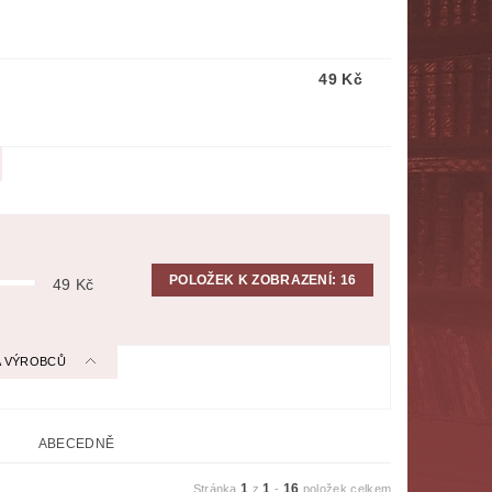
NÁBOŽENSTVÍ
MYTOLOGIE
49 Kč
E
POLITOLOGIE, SOCIOLOGIE
SPORT
THRILLERY
ZPĚVNÍKY, NOTY
ZOBRAZ VŠE
POLOŽEK K ZOBRAZENÍ:
16
49
Kč
 A VÝROBCŮ
ABECEDNĚ
1
1
16
Stránka
z
-
položek celkem