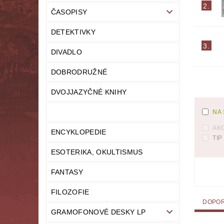
2.
ČASOPISY
LITERATURA NAUČNÁ
LITERATURA TECHN
DETEKTIVKY
NOVINY
OSOBNÍ ROZVOJ
MODELY,
3.
DIVADLO
PRO DĚTI A MLÁDEŽ
PSYCHOLOGI
DOBRODRUŽNÉ
UČEBNICE
UMĚNÍ
VYŘAZEN
DVOJJAZYČNÉ KNIHY
NA
MAPA SERVERU
HODNOCENÍ OBCHODU
AK
ENCYKLOPEDIE
TIP
ESOTERIKA, OKULTISMUS
FANTASY
FILOZOFIE
DOPO
GRAMOFONOVÉ DESKY LP