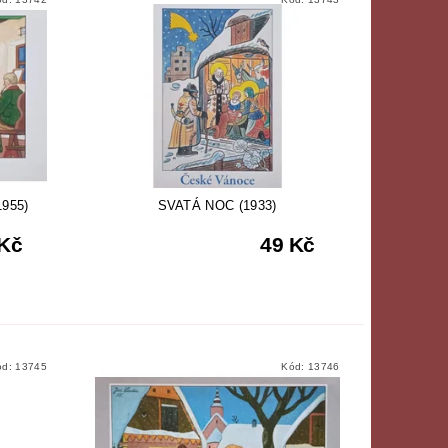
955)
SVATÁ NOC (1933)
 Kč
49 Kč
ód:
13745
Kód:
13746