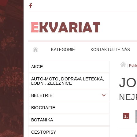
KATEGORIE
KONTAKTUJTE NÁS
AKCE
AUTO-MOTO, DOPRAVA LETECKÁ, LO
Pohl
AKCE
JO
AUTO-MOTO, DOPRAVA LETECKÁ,
DETEKTIVKY
DIVADLO
DOBRODRUŽ
LODNÍ, ŽELEZNICE
NEJ
BELETRIE
FANTASY
FILOZOFIE
GRAMOFONOVÉ
BIOGRAFIE
HUMOR
KALENDÁŘE
KOMIKSY
1.
BOTANIKA
LITERATURA DUCHOVNÍ
LITERATURA EROT
CESTOPISY