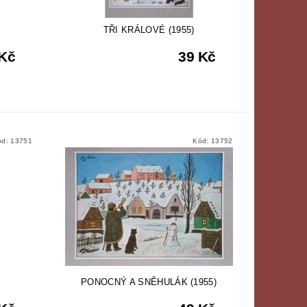
TŘI KRÁLOVÉ (1955)
 Kč
39 Kč
ód:
13751
Kód:
13752
PONOCNÝ A SNĚHULÁK (1955)