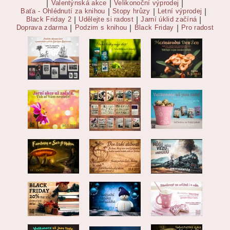
|
Valentýnská akce
|
Velikonoční výprodej
|
Baťa - Ohlédnutí za knihou
|
Stopy hrůzy
|
Letní výprodej
|
Black Friday 2
|
Udělejte si radost
|
Jarní úklid začíná
|
Doprava zdarma
|
Podzim s knihou
|
Black Friday
|
Pro radost