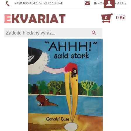
+420 605 454 179, 737 118 874
INFO@EKVARIAT.CZ
0
0 Kč