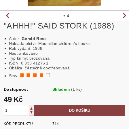
1
z 4
"AHHH!" SAID STORK (1988)
Autor:
Gerald Rose
Nakladatelství: Macmillan children's books
Rok vydání: 1988
Nestránkováno
Typ knihy: brožovaná
ISBN: 0 333 41276 1
Obálka: částečně opotřebovaná
■ ■ ■ ■
□
Stav:
Dostupnost
Skladem
(1 ks)
49 Kč
KÓD PRODUKTU
744