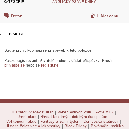
KATEGORIE
ANGLICKY PSANÉ KNIHY
Dotaz
Hlídat cenu
DISKUZE
Buďte první, kdo napíše příspěvek k této položce.
Pouze registrovaní uživatelé mohou vkládat příspěvky. Prosím
přihlaste se
nebo se
registrujte
.
Ilustrátor Zdeněk Burian
|
Výběr levných knih
|
Akce MDŽ
|
Jarní akce
|
Návrat ke starým dětským časopisům
|
Velikonoční akce
|
Fantasy a Sci-fi týden
|
Den české státnosti
|
Historie železnice a lokomotivy
|
Black Friday
|
Povánoční nadílka