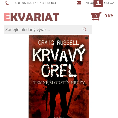
+420 605 454 179, 737 118 874
INFO@EKVARIAT.CZ
0
0 Kč