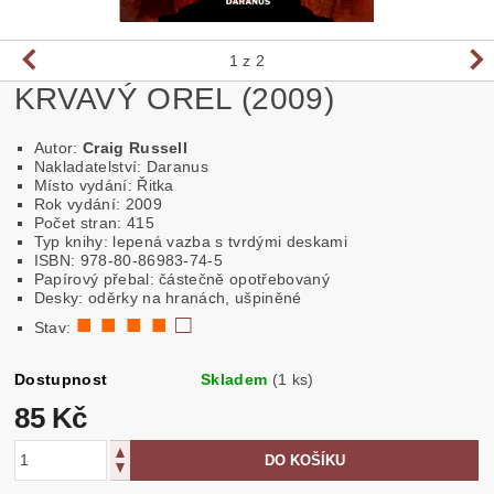
1
z 2
KRVAVÝ OREL (2009)
Autor:
Craig Russell
Nakladatelství: Daranus
Místo vydání: Řitka
Rok vydání: 2009
Počet stran: 415
Typ knihy: lepená vazba s tvrdými deskami
ISBN: 978-80-86983-74-5
Papírový přebal: částečně opotřebovaný
Desky: oděrky na hranách, ušpiněné
■ ■ ■ ■
□
Stav:
Dostupnost
Skladem
(1 ks)
85 Kč