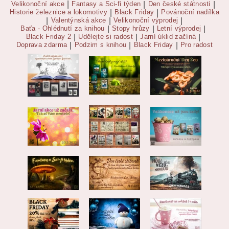
Velikonoční akce
|
Fantasy a Sci-fi týden
|
Den české státnosti
|
Historie železnice a lokomotivy
|
Black Friday
|
Povánoční nadílka
|
Valentýnská akce
|
Velikonoční výprodej
|
Baťa - Ohlédnutí za knihou
|
Stopy hrůzy
|
Letní výprodej
|
Black Friday 2
|
Udělejte si radost
|
Jarní úklid začíná
|
Doprava zdarma
|
Podzim s knihou
|
Black Friday
|
Pro radost