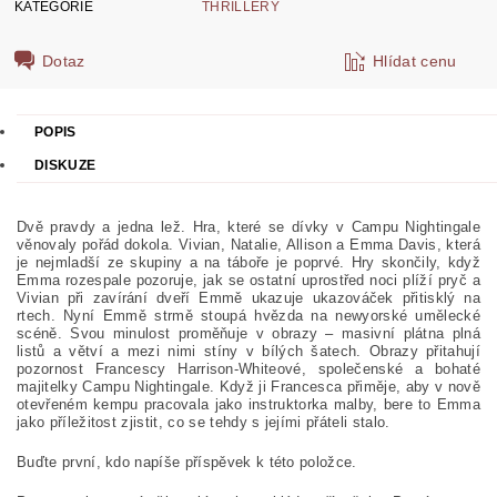
KATEGORIE
THRILLERY
Dotaz
Hlídat cenu
POPIS
DISKUZE
Dvě pravdy a jedna lež. Hra, které se dívky v Campu Nightingale
věnovaly pořád dokola. Vivian, Natalie, Allison a Emma Davis, která
je nejmladší ze skupiny a na táboře je poprvé. Hry skončily, když
Emma rozespale pozoruje, jak se ostatní uprostřed noci plíží pryč a
Vivian při zavírání dveří Emmě ukazuje ukazováček přitisklý na
rtech. Nyní Emmě strmě stoupá hvězda na newyorské umělecké
scéně. Svou minulost proměňuje v obrazy – masivní plátna plná
listů a větví a mezi nimi stíny v bílých šatech. Obrazy přitahují
pozornost Francescy Harrison-Whiteové, společenské a bohaté
majitelky Campu Nightingale. Když ji Francesca přiměje, aby v nově
otevřeném kempu pracovala jako instruktorka malby, bere to Emma
jako příležitost zjistit, co se tehdy s jejími přáteli stalo.
Buďte první, kdo napíše příspěvek k této položce.