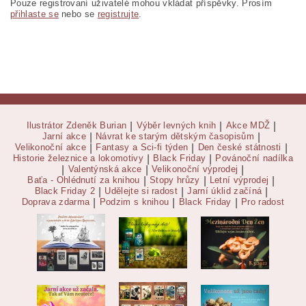
Pouze registrovaní uživatelé mohou vkládat příspěvky. Prosím
přihlaste se
nebo se
registrujte
.
Ilustrátor Zdeněk Burian
|
Výběr levných knih
|
Akce MDŽ
|
Jarní akce
|
Návrat ke starým dětským časopisům
|
Velikonoční akce
|
Fantasy a Sci-fi týden
|
Den české státnosti
|
Historie železnice a lokomotivy
|
Black Friday
|
Povánoční nadílka
|
Valentýnská akce
|
Velikonoční výprodej
|
Baťa - Ohlédnutí za knihou
|
Stopy hrůzy
|
Letní výprodej
|
Black Friday 2
|
Udělejte si radost
|
Jarní úklid začíná
|
Doprava zdarma
|
Podzim s knihou
|
Black Friday
|
Pro radost