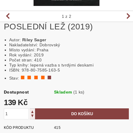
1
z 2
POSLEDNÍ LEŽ (2019)
Autor:
Riley Sager
Nakladatelství: Dobrovský
Místo vydání: Praha
Rok vydání: 2019
Počet stran: 410
Typ knihy: lepená vazba s tvrdými deskami
ISBN: 978-80-7585-163-5
■ ■ ■ ■
■
Stav:
Dostupnost
Skladem
(1 ks)
139 Kč
KÓD PRODUKTU
415