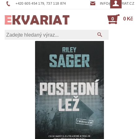
+420 605 454 179, 737 118 874
INFO@EKVARIAT.CZ
0
0 Kč