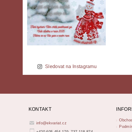
Sledovat na Instagramu
KONTAKT
INFOR
Obchod
info
@
ekvariat.cz
Podmín
+420 605 454 179, 737 118 874