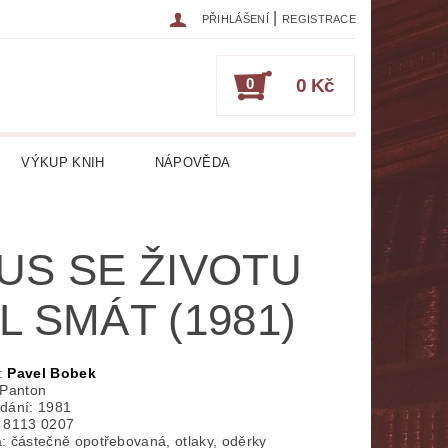
|
PŘIHLÁŠENÍ
REGISTRACE
0
0 Kč
VÝKUP KNIH
NÁPOVĚDA
IKA
CESTOPISY
ČASOPISY
US SE ŽIVOTU
ESOTERIKA, OKULTISMUS
L SMÁT (1981)
HRY
HUDEBNÍ NAUKA
ATURA CIZOJAZYČNÁ
:
Pavel Bobek
 Panton
dání: 1981
RICKÁ
LITERATURA LÉKAŘSKÁ
 8113 0207
: částečně opotřebovaná, otlaky, oděrky