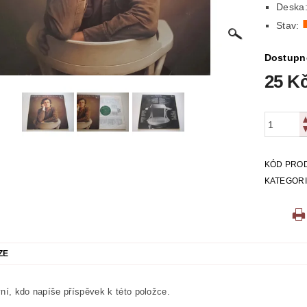
Deska:
ICKÁ
LITERATURA VÁLEČNÁ
MAPY
MÍSTOPIS
Stav:
 VYSTŘIHOVÁNKY
PEXESA
POEZIE
POHLEDNIC
Dostupn
25 K
E
RODOKAPSY, WESTERN
SCI-FI
SLOVNÍKY
O Z KNIHOVNY
ZÁHADY
ZDRAVÍ
ZOOLOGIE
KÓD PRO
KATEGOR
ZE
ní, kdo napíše příspěvek k této položce.