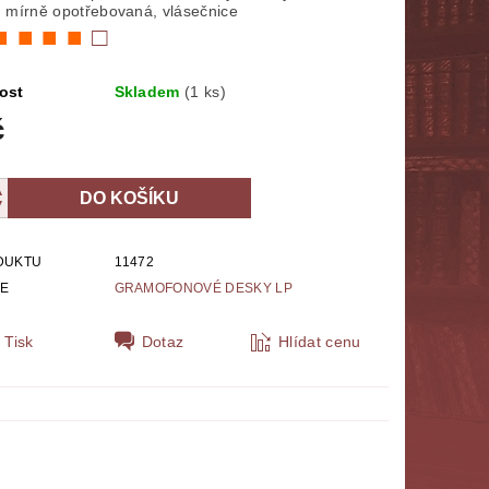
 mírně opotřebovaná, vlásečnice
NÁBOŽENSTVÍ
MYTOLOGIE
■ ■ ■ ■
□
E
POLITOLOGIE, SOCIOLOGIE
ost
Skladem
(1 ks)
č
SPORT
THRILLERY
ZPĚVNÍKY, NOTY
ZOBRAZ VŠE
DUKTU
11472
IE
GRAMOFONOVÉ DESKY LP
Tisk
Dotaz
Hlídat cenu