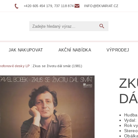
+420 605 454 179, 737 118 874
INFO@EKVARIAT.CZ
JAK NAKUPOVAT
AKČNÍ NABÍDKA
VÝPRODEJ
DNÍ, ŽELEZNICE
BELETRIE
BIOGRAFIE
BOTAN
ofonové desky LP
Zkus se životu dál smát (1981)
ZK
NÉ
DVOJJAZYČNÉ KNIHY
ENCYKLOPEDIE
DÁ
 DESKY LP
HARLEQUIN
HOBBY
HORORY
KUCHAŘKY
LEPORELA
LEVNÉ KNIHY
LITER
Hudba
Vydal:
Rok vy
ICKÁ
LITERATURA FAKTU
LITERATURA HISTO
Stereo
Obálka