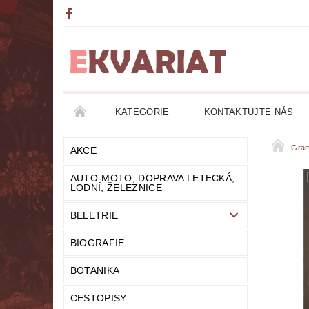
KATEGORIE
KONTAKTUJTE NÁS
AKCE
AUTO-MOTO, DOPRAVA LETECKÁ, LO
Gram
AKCE
AUTO-MOTO, DOPRAVA LETECKÁ,
DETEKTIVKY
DIVADLO
DOBRODRUŽ
LODNÍ, ŽELEZNICE
BELETRIE
FANTASY
FILOZOFIE
GRAMOFONOVÉ
BIOGRAFIE
HUMOR
KALENDÁŘE
KOMIKSY
BOTANIKA
LITERATURA DUCHOVNÍ
LITERATURA EROT
CESTOPISY