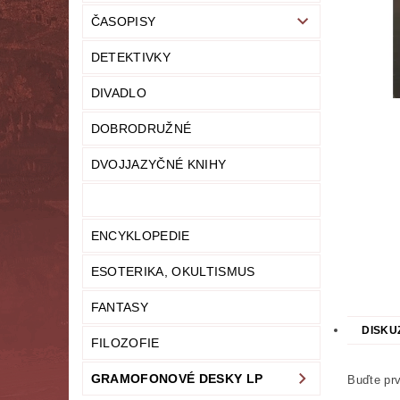
ČASOPISY
LITERATURA NAUČNÁ
LITERATURA TECHN
DETEKTIVKY
NOVINY
OSOBNÍ ROZVOJ
MODELY,
DIVADLO
PRO DĚTI A MLÁDEŽ
PSYCHOLOGI
DOBRODRUŽNÉ
UČEBNICE
UMĚNÍ
VYŘAZEN
DVOJJAZYČNÉ KNIHY
MAPA SERVERU
HODNOCENÍ OBCHODU
ENCYKLOPEDIE
ESOTERIKA, OKULTISMUS
FANTASY
DISKU
FILOZOFIE
GRAMOFONOVÉ DESKY LP
Buďte prv