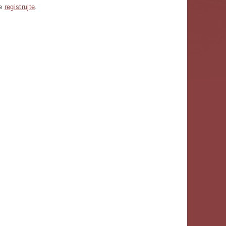
se
registrujte
.