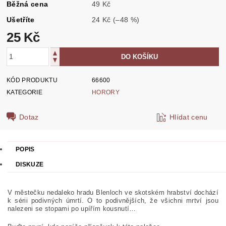
Běžná cena
49 Kč
Ušetříte
24 Kč
(–48 %)
25 Kč
KÓD PRODUKTU
66600
KATEGORIE
HORORY
Dotaz
Hlídat cenu
POPIS
DISKUZE
V městečku nedaleko hradu Blenloch ve skotském hrabství dochází
k sérii podivných úmrtí. O to podivnějších, že všichni mrtví jsou
nalezeni se stopami po upířím kousnutí…