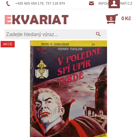
+420 605 454 179, 737 118 874
INFO@EKVARIAT.CZ
0
0 Kč
AKCE