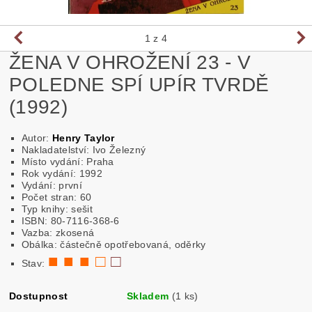
1
z 4
ŽENA V OHROŽENÍ 23 - V
POLEDNE SPÍ UPÍR TVRDĚ
(1992)
Autor:
Henry Taylor
Nakladatelství: Ivo Železný
Místo vydání: Praha
Rok vydání: 1992
Vydání: první
Počet stran: 60
Typ knihy: sešit
ISBN: 80-7116-368-6
Vazba: zkosená
Obálka: částečně opotřebovaná, oděrky
■ ■ ■ □
□
Stav:
Dostupnost
Skladem
(1 ks)