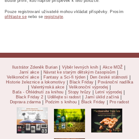
Buďte první, kdo napíše příspěvek k této položce.
Pouze registrovaní uživatelé mohou vkládat příspěvky. Prosím
přihlaste se
nebo se
registrujte
.
Ilustrátor Zdeněk Burian
|
Výběr levných knih
|
Akce MDŽ
|
Jarní akce
|
Návrat ke starým dětským časopisům
|
Velikonoční akce
|
Fantasy a Sci-fi týden
|
Den české státnosti
|
Historie železnice a lokomotivy
|
Black Friday
|
Povánoční nadílka
|
Valentýnská akce
|
Velikonoční výprodej
|
Baťa - Ohlédnutí za knihou
|
Stopy hrůzy
|
Letní výprodej
|
Black Friday 2
|
Udělejte si radost
|
Jarní úklid začíná
|
Doprava zdarma
|
Podzim s knihou
|
Black Friday
|
Pro radost