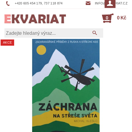
+420 605 454 179, 737 118 874
INFO@EKVARIAT.CZ
0
0 Kč
AKCE