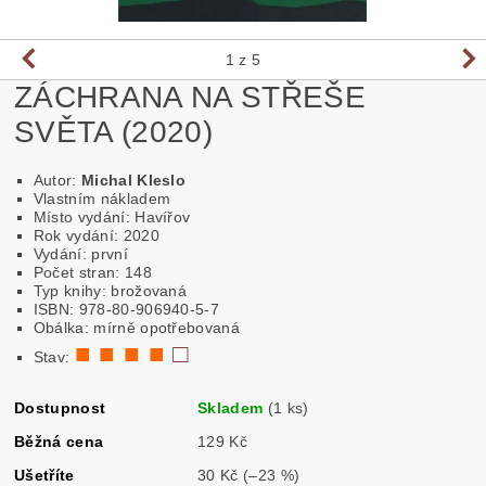
1
z 5
ZÁCHRANA NA STŘEŠE
SVĚTA (2020)
Autor:
Michal Kleslo
Vlastním nákladem
Místo vydání: Havířov
Rok vydání: 2020
Vydání: první
Počet stran: 148
Typ knihy: brožovaná
ISBN: 978-80-906940-5-7
Obálka: mírně opotřebovaná
■ ■ ■ ■
□
Stav:
Dostupnost
Skladem
(1 ks)
Běžná cena
129 Kč
Ušetříte
30 Kč
(–23 %)