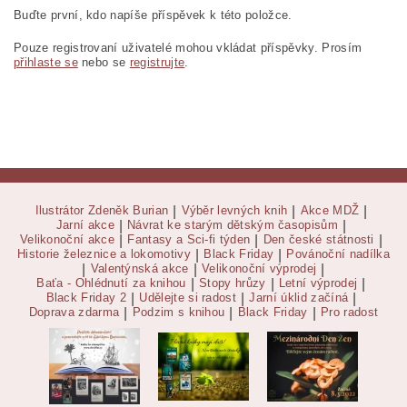
Buďte první, kdo napíše příspěvek k této položce.
Pouze registrovaní uživatelé mohou vkládat příspěvky. Prosím
přihlaste se
nebo se
registrujte
.
Ilustrátor Zdeněk Burian
|
Výběr levných knih
|
Akce MDŽ
|
Jarní akce
|
Návrat ke starým dětským časopisům
|
Velikonoční akce
|
Fantasy a Sci-fi týden
|
Den české státnosti
|
Historie železnice a lokomotivy
|
Black Friday
|
Povánoční nadílka
|
Valentýnská akce
|
Velikonoční výprodej
|
Baťa - Ohlédnutí za knihou
|
Stopy hrůzy
|
Letní výprodej
|
Black Friday 2
|
Udělejte si radost
|
Jarní úklid začíná
|
Doprava zdarma
|
Podzim s knihou
|
Black Friday
|
Pro radost