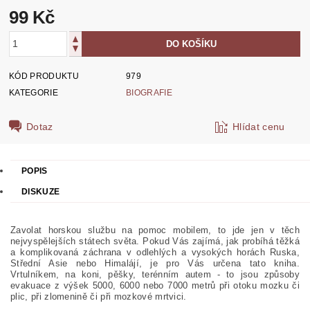
99 Kč
KÓD PRODUKTU
979
KATEGORIE
BIOGRAFIE
Dotaz
Hlídat cenu
POPIS
DISKUZE
Zavolat horskou službu na pomoc mobilem, to jde jen v těch
nejvyspělejších státech světa. Pokud Vás zajímá, jak probíhá těžká
a komplikovaná záchrana v odlehlých a vysokých horách Ruska,
Střední Asie nebo Himalájí, je pro Vás určena tato kniha.
Vrtulníkem, na koni, pěšky, terénním autem - to jsou způsoby
evakuace z výšek 5000, 60
00 nebo 7000 metrů při otoku mozku či
plic, při zlomenině či při mozkové mrtvici.