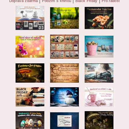
Doprava zdarma
|
Podzim s knihou
|
Black Friday
|
Pro radost