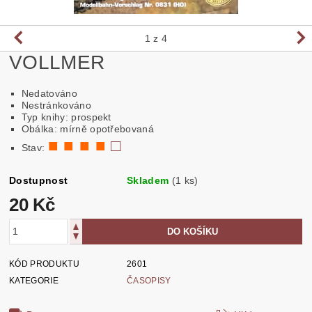
1
z 4
VOLLMER
Nedatováno
Nestránkováno
Typ knihy: prospekt
Obálka: mírně opotřebovaná
■ ■ ■ ■
□
Stav:
Dostupnost
Skladem
(1 ks)
20 Kč
KÓD PRODUKTU
2601
KATEGORIE
ČASOPISY