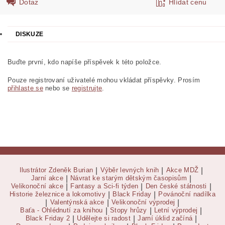
Dotaz
Hlídat cenu
DISKUZE
Buďte první, kdo napíše příspěvek k této položce.
Pouze registrovaní uživatelé mohou vkládat příspěvky. Prosím
přihlaste se
nebo se
registrujte
.
Ilustrátor Zdeněk Burian
|
Výběr levných knih
|
Akce MDŽ
|
Jarní akce
|
Návrat ke starým dětským časopisům
|
Velikonoční akce
|
Fantasy a Sci-fi týden
|
Den české státnosti
|
Historie železnice a lokomotivy
|
Black Friday
|
Povánoční nadílka
|
Valentýnská akce
|
Velikonoční výprodej
|
Baťa - Ohlédnutí za knihou
|
Stopy hrůzy
|
Letní výprodej
|
Black Friday 2
|
Udělejte si radost
|
Jarní úklid začíná
|