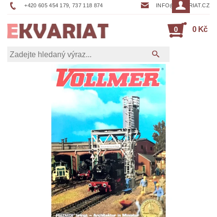
+420 605 454 179, 737 118 874
INFO@EKVARIAT.CZ
0
0 Kč