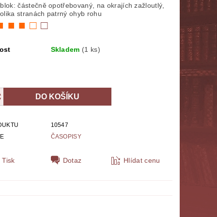
 blok: částečně opotřebovaný, na okrajích zažloutlý,
NÁBOŽENSTVÍ
MYTOLOGIE
olika stranách patrný ohyb rohu
■ ■ ■ □
□
E
POLITOLOGIE, SOCIOLOGIE
ost
Skladem
(1 ks)
SPORT
THRILLERY
ZPĚVNÍKY, NOTY
ZOBRAZ VŠE
DUKTU
10547
IE
ČASOPISY
Tisk
Dotaz
Hlídat cenu