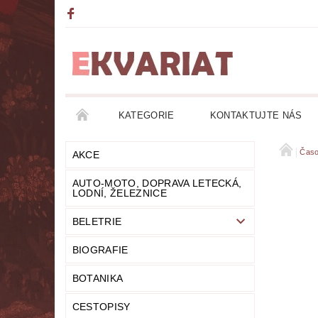
KATEGORIE
KONTAKTUJTE NÁS
AKCE
AUTO-MOTO, DOPRAVA LETECKÁ, LO
Časo
AKCE
AUTO-MOTO, DOPRAVA LETECKÁ,
DETEKTIVKY
DIVADLO
DOBRODRUŽ
LODNÍ, ŽELEZNICE
BELETRIE
FANTASY
FILOZOFIE
GRAMOFONOVÉ
BIOGRAFIE
HUMOR
KALENDÁŘE
KOMIKSY
BOTANIKA
LITERATURA DUCHOVNÍ
LITERATURA EROT
CESTOPISY