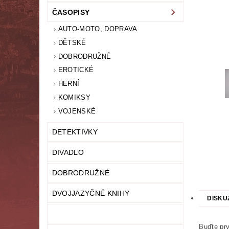
ČASOPISY
LITERATURA NAUČNÁ
LITERATURA TECHN
AUTO-MOTO, DOPRAVA
NOVINY
OSOBNÍ ROZVOJ
MODELY,
DĚTSKÉ
DOBRODRUŽNÉ
PRO DĚTI A MLÁDEŽ
PSYCHOLOGI
EROTICKÉ
HERNÍ
UČEBNICE
UMĚNÍ
VYŘAZEN
KOMIKSY
VOJENSKÉ
MAPA SERVERU
HODNOCENÍ OBCHODU
DETEKTIVKY
DIVADLO
DOBRODRUŽNÉ
DVOJJAZYČNÉ KNIHY
DISKU
Buďte prv