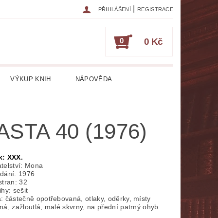
|
PŘIHLÁŠENÍ
REGISTRACE
0
0 Kč
VÝKUP KNIH
NÁPOVĚDA
IKA
CESTOPISY
ČASOPISY
ASTA 40 (1976)
ESOTERIKA, OKULTISMUS
HRY
HUDEBNÍ NAUKA
k: XXX.
telství: Mona
dání: 1976
ATURA CIZOJAZYČNÁ
stran: 32
hy: sešit
: částečně opotřebovaná, otlaky, oděrky, místy
RICKÁ
LITERATURA LÉKAŘSKÁ
ná, zažloutlá, malé skvrny, na přední patrný ohyb