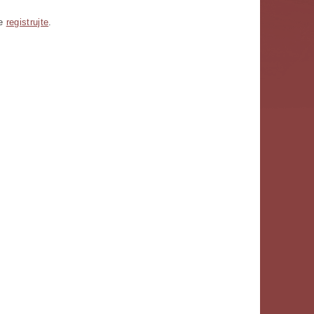
se
registrujte
.