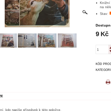
Knižní
ICKÁ
LITERATURA VÁLEČNÁ
MAPY
MÍSTOPIS
na něk
Stav:
 VYSTŘIHOVÁNKY
PEXESA
POEZIE
POHLEDNIC
Dostupn
9 Kč
E
RODOKAPSY, WESTERN
SCI-FI
SLOVNÍKY
O Z KNIHOVNY
ZÁHADY
ZDRAVÍ
ZOOLOGIE
KÓD PRO
KATEGOR
ZE
ní, kdo napíše příspěvek k této položce.