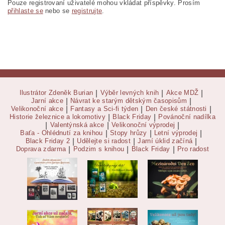
Pouze registrovaní uživatelé mohou vkládat příspěvky. Prosím
přihlaste se
nebo se
registrujte
.
Ilustrátor Zdeněk Burian
|
Výběr levných knih
|
Akce MDŽ
|
Jarní akce
|
Návrat ke starým dětským časopisům
|
Velikonoční akce
|
Fantasy a Sci-fi týden
|
Den české státnosti
|
Historie železnice a lokomotivy
|
Black Friday
|
Povánoční nadílka
|
Valentýnská akce
|
Velikonoční výprodej
|
Baťa - Ohlédnutí za knihou
|
Stopy hrůzy
|
Letní výprodej
|
Black Friday 2
|
Udělejte si radost
|
Jarní úklid začíná
|
Doprava zdarma
|
Podzim s knihou
|
Black Friday
|
Pro radost