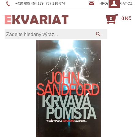
+420 605 454 179, 737 118 874
INFO@EKVARIAT.CZ
0
0 Kč