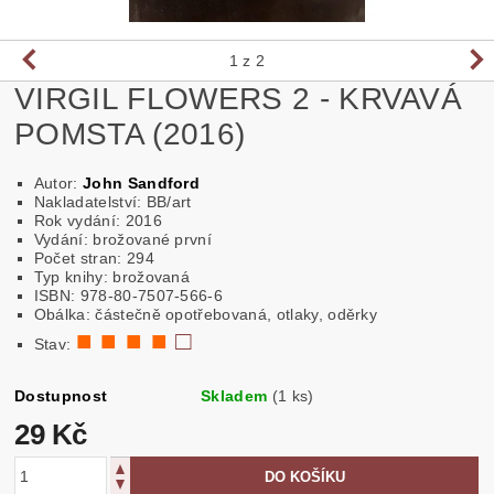
1
z 2
VIRGIL FLOWERS 2 - KRVAVÁ
POMSTA (2016)
Autor:
John Sandford
Nakladatelství: BB/art
Rok vydání: 2016
Vydání: brožované první
Počet stran: 294
Typ knihy: brožovaná
ISBN: 978-80-7507-566-6
Obálka: částečně opotřebovaná, otlaky, oděrky
■ ■ ■ ■
□
Stav:
Dostupnost
Skladem
(1 ks)
29 Kč