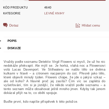
KÓD PRODUKTU
4640
KATEGORIE
LEVNÉ KNIHY
Dotaz
Hlídat cenu
POPIS
DISKUZE
Vraždy podle seznamu Detektiv Virgil Flowers si myslí, že už ho nic
nedokáže překvapit. Ale mýlí se. Je horká, vlahá noc a Flowersovi
volá Lucas Davenport. Ve Stillwateru se našlo tělo se dvěma
kulkami v hlavě – a citronem nacpaným do úst. Přesně jako tělo,
které objevili minulý týden. Flowers chápe, že jde o jakýsi vzkaz –
ale od koho? A hlavně proč jej zasílá? Čím víc se zaplétá do
vyšetřování, tím si je jistější, že někdo vraždí podle seznamu – a
tento seznam může obsahovat ještě mnoho jmen. Kdyby tak jenom
dokázal přijít na to, co oběti spojuje.
Buďte první, kdo napíše příspěvek k této položce.