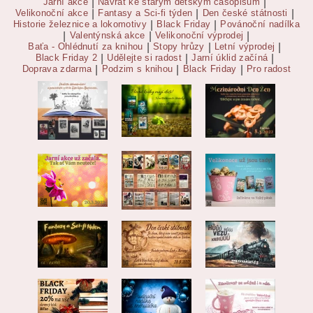
Jarní akce
|
Návrat ke starým dětským časopisům
|
Velikonoční akce
|
Fantasy a Sci-fi týden
|
Den české státnosti
|
Historie železnice a lokomotivy
|
Black Friday
|
Povánoční nadílka
|
Valentýnská akce
|
Velikonoční výprodej
|
Baťa - Ohlédnutí za knihou
|
Stopy hrůzy
|
Letní výprodej
|
Black Friday 2
|
Udělejte si radost
|
Jarní úklid začíná
|
Doprava zdarma
|
Podzim s knihou
|
Black Friday
|
Pro radost