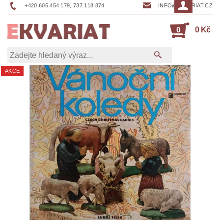
+420 605 454 179, 737 118 874
INFO@EKVARIAT.CZ
0
0 Kč
AKCE