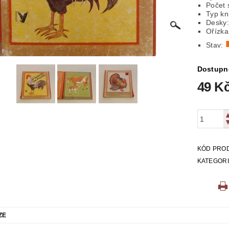
Počet 
ICKÁ
LITERATURA VÁLEČNÁ
MAPY
MÍSTOPIS
Typ kn
Desky:
Ořízka
 VYSTŘIHOVÁNKY
PEXESA
POEZIE
POHLEDNIC
Stav:
E
RODOKAPSY, WESTERN
SCI-FI
SLOVNÍKY
Dostupn
49 K
O Z KNIHOVNY
ZÁHADY
ZDRAVÍ
ZOOLOGIE
KÓD PRO
KATEGOR
ZE