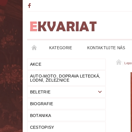
KATEGORIE
KONTAKTUJTE NÁS
AKCE
AUTO-MOTO, DOPRAVA LETECKÁ, LO
Lepo
AKCE
AUTO-MOTO, DOPRAVA LETECKÁ,
DETEKTIVKY
DIVADLO
DOBRODRUŽ
LODNÍ, ŽELEZNICE
BELETRIE
FANTASY
FILOZOFIE
GRAMOFONOVÉ
BIOGRAFIE
HUMOR
KALENDÁŘE
KOMIKSY
BOTANIKA
LITERATURA DUCHOVNÍ
LITERATURA EROT
CESTOPISY