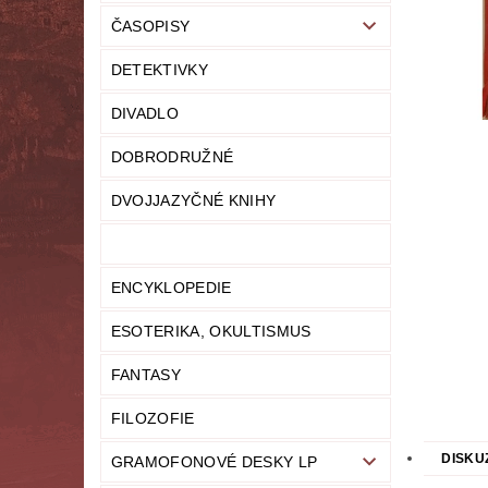
ČASOPISY
LITERATURA NAUČNÁ
LITERATURA TECHN
DETEKTIVKY
NOVINY
OSOBNÍ ROZVOJ
MODELY,
DIVADLO
PRO DĚTI A MLÁDEŽ
PSYCHOLOGI
DOBRODRUŽNÉ
UČEBNICE
UMĚNÍ
VYŘAZEN
DVOJJAZYČNÉ KNIHY
MAPA SERVERU
HODNOCENÍ OBCHODU
ENCYKLOPEDIE
ESOTERIKA, OKULTISMUS
FANTASY
FILOZOFIE
DISKU
GRAMOFONOVÉ DESKY LP