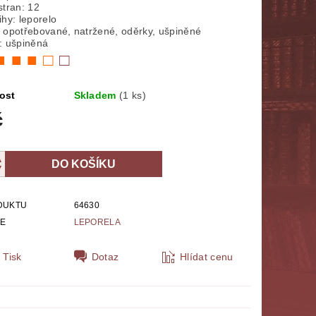
stran: 12
NÁBOŽENSTVÍ
MYTOLOGIE
ihy: leporelo
 opotřebované, natržené, oděrky, ušpiněné
: ušpiněná
E
POLITOLOGIE, SOCIOLOGIE
■ ■ ■ □
□
SPORT
THRILLERY
ost
Skladem
(1 ks)
č
ZPĚVNÍKY, NOTY
ZOBRAZ VŠE
DUKTU
64630
IE
LEPORELA
Tisk
Dotaz
Hlídat cenu