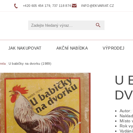
+420 605 454 179, 737 118 874
INFO@EKVARIAT.CZ
JAK NAKUPOVAT
AKČNÍ NABÍDKA
VÝPRODEJ
DNÍ, ŽELEZNICE
BELETRIE
BIOGRAFIE
BOTAN
rela
U babičky na dvorku (1989)
U 
NÉ
DVOJJAZYČNÉ KNIHY
ENCYKLOPEDIE
DV
 DESKY LP
HARLEQUIN
HOBBY
HORORY
KUCHAŘKY
LEPORELA
LEVNÉ KNIHY
LITER
Autor:
Naklad
Místo 
ICKÁ
LITERATURA FAKTU
LITERATURA HISTO
Rok vy
Vydání