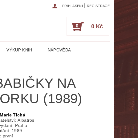
|
PŘIHLÁŠENÍ
REGISTRACE
0
0 Kč
VÝKUP KNIH
NÁPOVĚDA
IKA
CESTOPISY
ČASOPISY
BABIČKY NA
ESOTERIKA, OKULTISMUS
ORKU (1989)
HRY
HUDEBNÍ NAUKA
ATURA CIZOJAZYČNÁ
Marie Tichá
atelství: Albatros
vydání: Praha
RICKÁ
LITERATURA LÉKAŘSKÁ
dání: 1989
: první