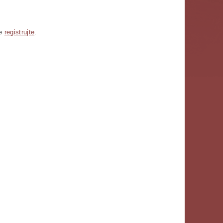
se
registrujte
.