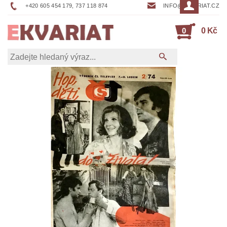
+420 605 454 179, 737 118 874
INFO@EKVARIAT.CZ
0
0 Kč