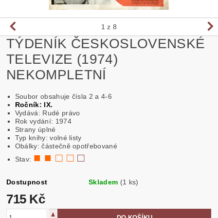
1
z 8
TÝDENÍK ČESKOSLOVENSKÉ
TELEVIZE (1974)
NEKOMPLETNÍ
Soubor obsahuje čísla 2 a 4-6
Ročník: IX.
Vydává: Rudé právo
Rok vydání: 1974
Strany úplné
Typ knihy: volné listy
Obálky: částečně opotřebované
■ ■ □ □
□
Stav:
Dostupnost
Skladem
(1 ks)
715 Kč