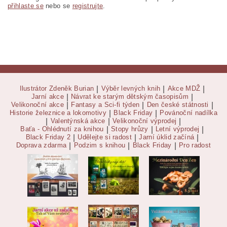
přihlaste se
nebo se
registrujte
.
Ilustrátor Zdeněk Burian
|
Výběr levných knih
|
Akce MDŽ
|
Jarní akce
|
Návrat ke starým dětským časopisům
|
Velikonoční akce
|
Fantasy a Sci-fi týden
|
Den české státnosti
|
Historie železnice a lokomotivy
|
Black Friday
|
Povánoční nadílka
|
Valentýnská akce
|
Velikonoční výprodej
|
Baťa - Ohlédnutí za knihou
|
Stopy hrůzy
|
Letní výprodej
|
Black Friday 2
|
Udělejte si radost
|
Jarní úklid začíná
|
Doprava zdarma
|
Podzim s knihou
|
Black Friday
|
Pro radost