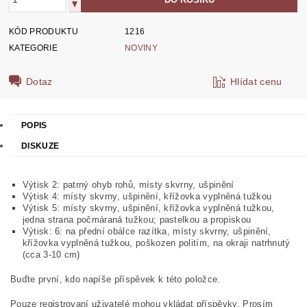
KÓD PRODUKTU
1216
KATEGORIE
NOVINY
Dotaz
Hlídat cenu
POPIS
DISKUZE
Výtisk 2: patrný ohyb rohů, místy skvrny, ušpinění
Výtisk 4: místy skvrny, ušpinění, křížovka vyplněná tužkou
Výtisk 5: místy skvrny, ušpinění, křížovka vyplněná tužkou,
jedna strana počmáraná tužkou; pastelkou a propiskou
Výtisk: 6: na přední obálce razítka, místy skvrny, ušpinění,
křížovka vyplněná tužkou, poškozen politím, na okraji natrhnutý
(cca 3-10 cm)
Buďte první, kdo napíše příspěvek k této položce.
Pouze registrovaní uživatelé mohou vkládat příspěvky. Prosím