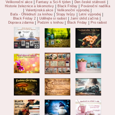
Velikonoční akce
|
Fantasy a Sci-fi týden
|
Den české státnosti
|
Historie železnice a lokomotivy
|
Black Friday
|
Povánoční nadílka
|
Valentýnská akce
|
Velikonoční výprodej
|
Baťa - Ohlédnutí za knihou
|
Stopy hrůzy
|
Letní výprodej
|
Black Friday 2
|
Udělejte si radost
|
Jarní úklid začíná
|
Doprava zdarma
|
Podzim s knihou
|
Black Friday
|
Pro radost