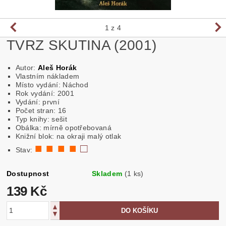
1
z 4
TVRZ SKUTINA (2001)
Autor:
Aleš Horák
Vlastním nákladem
Místo vydání: Náchod
Rok vydání: 2001
Vydání: první
Počet stran: 16
Typ knihy: sešit
Obálka: mírně opotřebovaná
Knižní blok: na okraji malý otlak
■ ■ ■ ■
□
Stav:
Dostupnost
Skladem
(1 ks)
139 Kč