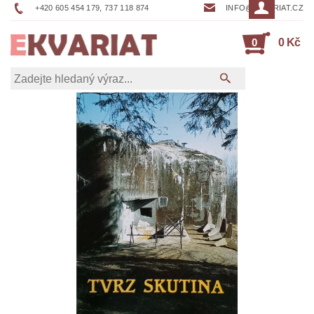
+420 605 454 179, 737 118 874
INFO@EKVARIAT.CZ
0
0 Kč