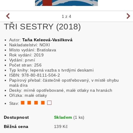
1
z 4
TŘI SESTRY (2018)
Autor:
Taňa Keleová-Vasilková
Nakladatelství:
NOXI
Místo vydání: Bratislava
Rok vydání: 2019
Vydání: první
Počet stran: 256
Typ knihy: lepená vazba s tvrdými deskami
ISBN: 978-80-8111-504-2
Papírový přebal: částečně opotřebovaný, v místě ohybu
malá díra
Desky: mírně opotřebované, malé otlaky na hranách
Ořízka: malé otlaky
■ ■ ■ ■
□
Stav:
Dostupnost
Skladem
(1 ks)
Běžná cena
139 Kč