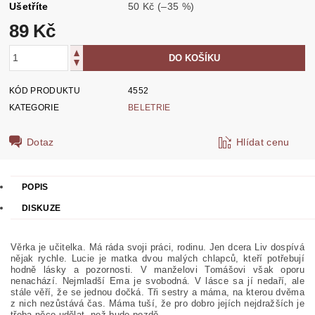
Ušetříte
50 Kč
(–35 %)
89 Kč
KÓD PRODUKTU
4552
KATEGORIE
BELETRIE
Dotaz
Hlídat cenu
POPIS
DISKUZE
Věrka je učitelka. Má ráda svoji práci, rodinu. Jen dcera Liv dospívá
nějak rychle. Lucie je matka dvou malých chlapců, kteří potřebují
hodně lásky a pozornosti. V manželovi Tomášovi však oporu
nenachází. Nejmladší Ema je svobodná. V lásce sa jí nedaří, ale
stále věří, že se jednou dočká. Tři sestry a máma, na kterou dvěma
z nich nezůstává čas. Máma tuší, že pro dobro jejích nejdražších je
třeba něco udělat, než bude pozdě.