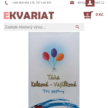
+420 605 454 179, 737 118 874
INFO@EKVARIAT.CZ
0
0 Kč