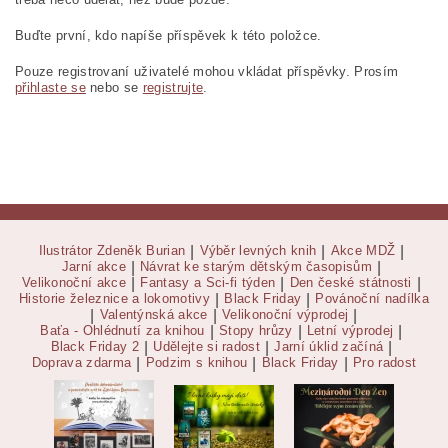
Buďte první, kdo napíše příspěvek k této položce.
Pouze registrovaní uživatelé mohou vkládat příspěvky. Prosím
přihlaste se
nebo se
registrujte
.
Ilustrátor Zdeněk Burian
|
Výběr levných knih
|
Akce MDŽ
|
Jarní akce
|
Návrat ke starým dětským časopisům
|
Velikonoční akce
|
Fantasy a Sci-fi týden
|
Den české státnosti
|
Historie železnice a lokomotivy
|
Black Friday
|
Povánoční nadílka
|
Valentýnská akce
|
Velikonoční výprodej
|
Baťa - Ohlédnutí za knihou
|
Stopy hrůzy
|
Letní výprodej
|
Black Friday 2
|
Udělejte si radost
|
Jarní úklid začíná
|
Doprava zdarma
|
Podzim s knihou
|
Black Friday
|
Pro radost