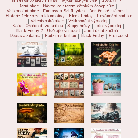
Ilustrátor Zdeněk Burian
|
Výběr levných knih
|
Akce MDŽ
|
Jarní akce
|
Návrat ke starým dětským časopisům
|
Velikonoční akce
|
Fantasy a Sci-fi týden
|
Den české státnosti
|
Historie železnice a lokomotivy
|
Black Friday
|
Povánoční nadílka
|
Valentýnská akce
|
Velikonoční výprodej
|
Baťa - Ohlédnutí za knihou
|
Stopy hrůzy
|
Letní výprodej
|
Black Friday 2
|
Udělejte si radost
|
Jarní úklid začíná
|
Doprava zdarma
|
Podzim s knihou
|
Black Friday
|
Pro radost