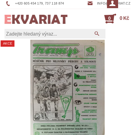
+420 605 454 179, 737 118 874
INFO@EKVARIAT.CZ
0
0 Kč
AKCE