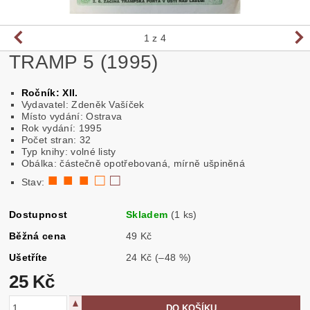
1
z 4
TRAMP 5 (1995)
Ročník: XII.
Vydavatel: Zdeněk Vašíček
Místo vydání: Ostrava
Rok vydání: 1995
Počet stran: 32
Typ knihy: volné listy
Obálka: částečně opotřebovaná, mírně ušpiněná
■ ■ ■ □
□
Stav:
Dostupnost
Skladem
(1 ks)
Běžná cena
49 Kč
Ušetříte
24 Kč
(–48 %)
25 Kč