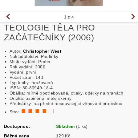
1
z 4
TEOLOGIE TĚLA PRO
ZAČÁTEČNÍKY (2006)
Autor:
Christopher West
Nakladatelství: Paulínky
Místo vydání: Praha
Rok vydání: 2006
Vydání: první
Počet stran: 143
Typ knihy: brožovaná
ISBN: 80-86949-18-4
Obálka: mírně opotřebovaná, otlaky, oděrky na hranách
Ořízka: ušpiněná, malé skvrny
Předsádky: na přední nesouvisející věnování propiskou
■ ■ ■ ■
□
Stav:
Dostupnost
Skladem
(1 ks)
Běžná cena
129 Kč