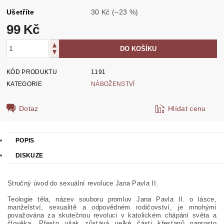
Ušetříte
30 Kč
(–23 %)
99 Kč
KÓD PRODUKTU
1191
KATEGORIE
NÁBOŽENSTVÍ
Dotaz
Hlídat cenu
POPIS
DISKUZE
Stručný úvod do sexuální revoluce Jana Pavla II.
Teologie těla, název souboru promluv Jana Pavla II. o lásce,
manželství, sexualitě a odpovědném rodičovství, je mnohými
považována za skutečnou revoluci v katolickém chápání světa a
člověka. Přesto však zůstává velké části křesťanů naprosto