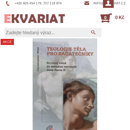
+420 605 454 179, 737 118 874
INFO@EKVARIAT.CZ
0
0 Kč
AKCE