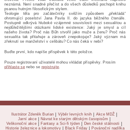
neznámá. Není snadné přečís
t a do všech důsledků pochopit knihu
psanou hutným filosofickým stylem.
Teologie těla pro začátečníky svěžím způsobem „překládá“
ohromující poselství Jana Pavla II. do jazyka běžného čtenáře.
Postupně odkrývá hluboké vzájemné souvislosti mezi sexualitou a
nejdůležitějšími otázkami lidské existence: Jaký je smysl a cíl
našeho života? Proč nás Bůh stvořil jako muže a ženu? Proč nás
sexualita tak přitahuje a zároveň znepokojuje? Jaký význam má
zřeknutí se manželství v celibátu? Co nás čeká v nebi?
Buďte první, kdo napíše příspěvek k této položce.
Pouze registrovaní uživatelé mohou vkládat příspěvky. Prosím
přihlaste se
nebo se
registrujte
.
Ilustrátor Zdeněk Burian
|
Výběr levných knih
|
Akce MDŽ
|
Jarní akce
|
Návrat ke starým dětským časopisům
|
Velikonoční akce
|
Fantasy a Sci-fi týden
|
Den české státnosti
|
Historie železnice a lokomotivy
|
Black Friday
|
Povánoční nadílka