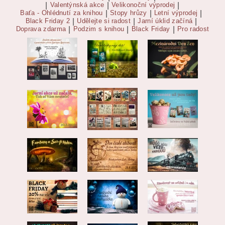
|
Valentýnská akce
|
Velikonoční výprodej
|
Baťa - Ohlédnutí za knihou
|
Stopy hrůzy
|
Letní výprodej
|
Black Friday 2
|
Udělejte si radost
|
Jarní úklid začíná
|
Doprava zdarma
|
Podzim s knihou
|
Black Friday
|
Pro radost