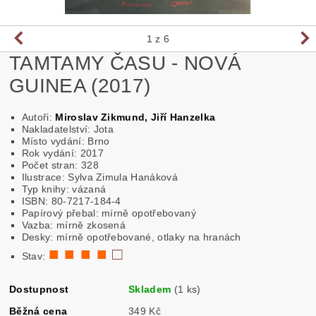
1
z 6
TAMTAMY ČASU - NOVÁ
GUINEA (2017)
Autoři:
Miroslav Zikmund, Jiří Hanzelka
Nakladatelství: Jota
Místo vydání: Brno
Rok vydání: 2017
Počet stran: 328
Ilustrace: Sylva Zimula Hanáková
Typ knihy: vázaná
ISBN: 80-7217-184-4
Papírový přebal: mírně opotřebovaný
Vazba: mírně zkosená
Desky: mírně opotřebované, otlaky na hranách
■ ■ ■ ■
□
Stav:
Dostupnost
Skladem
(1 ks)
Běžná cena
349 Kč