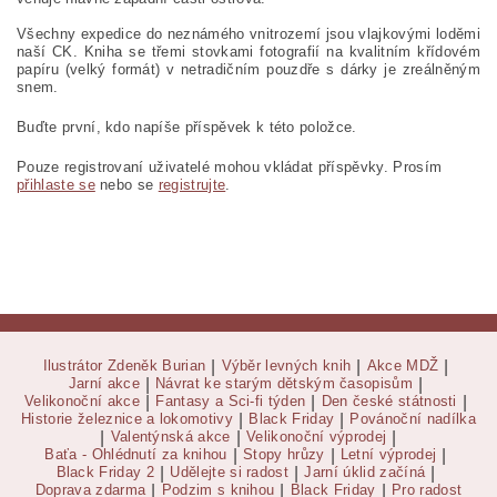
Všechny expedice do neznámého vnitrozemí jsou vlajkovými loděmi
naší CK. Kniha se třemi stovkami fotografií na kvalitním křídovém
papíru (velký formát) v netradičním pouzdře s dárky je zreálněným
snem.
Buďte první, kdo napíše příspěvek k této položce.
Pouze registrovaní uživatelé mohou vkládat příspěvky. Prosím
přihlaste se
nebo se
registrujte
.
Ilustrátor Zdeněk Burian
|
Výběr levných knih
|
Akce MDŽ
|
Jarní akce
|
Návrat ke starým dětským časopisům
|
Velikonoční akce
|
Fantasy a Sci-fi týden
|
Den české státnosti
|
Historie železnice a lokomotivy
|
Black Friday
|
Povánoční nadílka
|
Valentýnská akce
|
Velikonoční výprodej
|
Baťa - Ohlédnutí za knihou
|
Stopy hrůzy
|
Letní výprodej
|
Black Friday 2
|
Udělejte si radost
|
Jarní úklid začíná
|
Doprava zdarma
|
Podzim s knihou
|
Black Friday
|
Pro radost