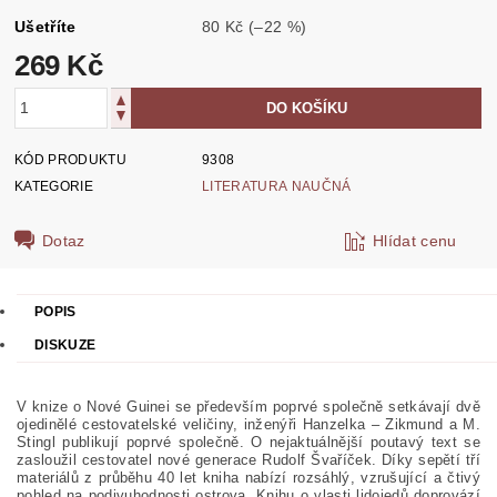
Ušetříte
80 Kč
(–22 %)
269 Kč
KÓD PRODUKTU
9308
KATEGORIE
LITERATURA NAUČNÁ
Dotaz
Hlídat cenu
POPIS
DISKUZE
V knize o Nové Guinei se především poprvé společně setkávají dvě
ojedinělé cestovatelské veličiny, inženýři Hanzelka – Zikmund a M.
Stingl publikují poprvé společně. O nejaktuálnější poutavý text se
zasloužil cestovatel nové generace Rudolf Švaříček. Díky sepětí tří
materiálů z průběhu 40 let kniha nabízí rozsáhlý, v
zrušující a čtivý
pohled na podivuhodnosti ostrova. Knihu o vlasti lidojedů doprovází