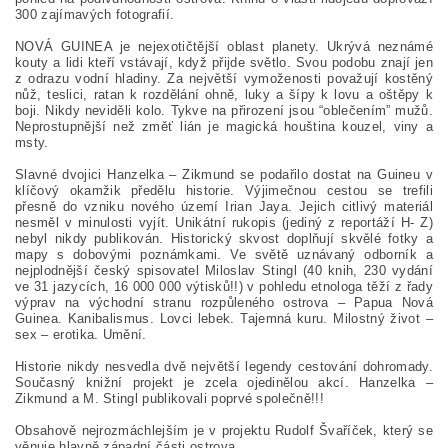
300 zajímavých fotografií.
NOVÁ GUINEA je nejexotičtější oblast planety. Ukrývá neznámé
kouty a lidi kteří vstávají, když přijde světlo. Svou podobu znají jen
z odrazu vodní hladiny. Za největší vymoženosti považují kostěný
nůž, teslici, ratan k rozdělání ohně, luky a šípy k lovu a oštěpy k
boji. Nikdy neviděli kolo. Tykve na přirození jsou “oblečením” mužů.
Neprostupnější než změť lián je magická houština kouzel, viny a
msty.
Slavné dvojici Hanzelka – Zikmund se podařilo dostat na Guineu v
klíčový okamžik předělu historie. Výjimečnou cestou se trefili
přesně do vzniku nového území Irian Jaya. Jejich citlivý materiál
nesměl v minulosti vyjít. Unikátní rukopis (jediný z reportáží H- Z)
nebyl nikdy publikován. Historický skvost doplňují skvělé fotky a
mapy s dobovými poznámkami. Ve světě uznávaný odborník a
nejplodnější český spisovatel Miloslav Stingl (40 knih, 230 vydání
ve 31 jazycích, 16 000 000 výtisků!!) v pohledu etnologa těží z řady
výprav na východní stranu rozpůleného ostrova – Papua Nová
Guinea. Kanibalismus. Lovci lebek. Tajemná kuru. Milostný život –
sex – erotika. Umění.
Historie nikdy nesvedla dvě největší legendy cestování dohromady.
Současný knižní projekt je zcela ojedinělou akcí. Hanzelka –
Zikmund a M. Stingl publikovali poprvé společně!!!
Obsahově nejrozmáchlejším je v projektu Rudolf Švaříček, který se
věnuje hlavně západní části ostrova.