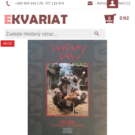
+420 605 454 179, 737 118 874
INFO@EKVARIAT.CZ
0
0 Kč
AKCE