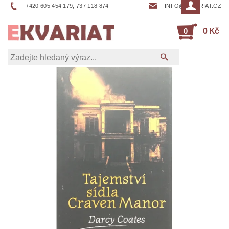
+420 605 454 179, 737 118 874
INFO@EKVARIAT.CZ
0
0 Kč