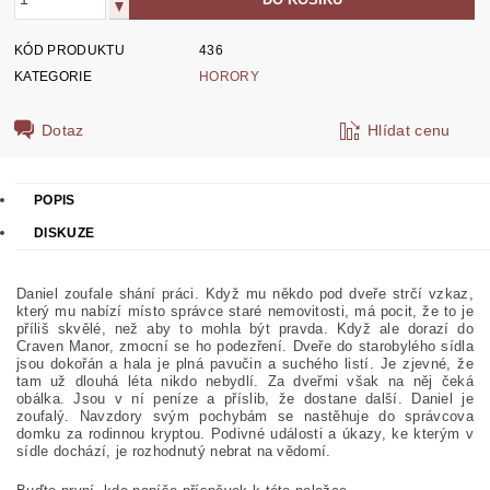
KÓD PRODUKTU
436
KATEGORIE
HORORY
Dotaz
Hlídat cenu
POPIS
DISKUZE
Daniel zoufale shání práci. Když mu někdo pod dveře strčí vzkaz,
který mu nabízí místo správce staré nemovitosti, má pocit, že to je
příliš skvělé, než aby to mohla být pravda. Když ale dorazí do
Craven Manor, zmocní se ho podezření. Dveře do starobylého sídla
jsou dokořán a hala je plná pavučin a suchého listí. Je zjevné, že
tam už dlouhá léta nikdo nebydlí. Za dveřmi však na něj čeká
obálka. Jsou v ní peníze a příslib, že dostane další. Daniel je
zoufalý. Navzdory svým pochybám se nastěhuje do správcova
domku za rodinnou kryptou. Podivné události a úkazy, ke kterým v
sídle dochází, je rozhodnutý nebrat na vědomí.