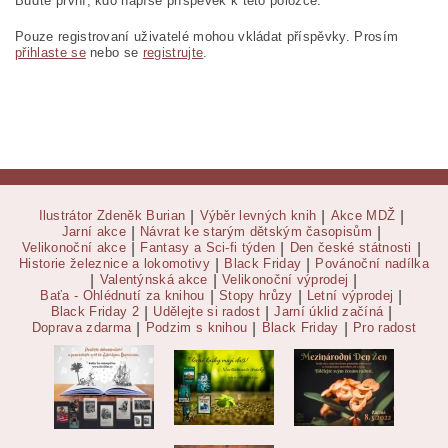
Buďte první, kdo napíše příspěvek k této položce.
Pouze registrovaní uživatelé mohou vkládat příspěvky. Prosím
přihlaste se
nebo se
registrujte
.
Ilustrátor Zdeněk Burian
|
Výběr levných knih
|
Akce MDŽ
|
Jarní akce
|
Návrat ke starým dětským časopisům
|
Velikonoční akce
|
Fantasy a Sci-fi týden
|
Den české státnosti
|
Historie železnice a lokomotivy
|
Black Friday
|
Povánoční nadílka
|
Valentýnská akce
|
Velikonoční výprodej
|
Baťa - Ohlédnutí za knihou
|
Stopy hrůzy
|
Letní výprodej
|
Black Friday 2
|
Udělejte si radost
|
Jarní úklid začíná
|
Doprava zdarma
|
Podzim s knihou
|
Black Friday
|
Pro radost