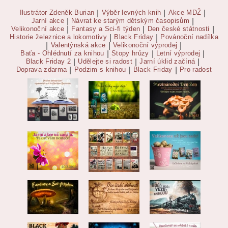
Ilustrátor Zdeněk Burian
|
Výběr levných knih
|
Akce MDŽ
|
Jarní akce
|
Návrat ke starým dětským časopisům
|
Velikonoční akce
|
Fantasy a Sci-fi týden
|
Den české státnosti
|
Historie železnice a lokomotivy
|
Black Friday
|
Povánoční nadílka
|
Valentýnská akce
|
Velikonoční výprodej
|
Baťa - Ohlédnutí za knihou
|
Stopy hrůzy
|
Letní výprodej
|
Black Friday 2
|
Udělejte si radost
|
Jarní úklid začíná
|
Doprava zdarma
|
Podzim s knihou
|
Black Friday
|
Pro radost