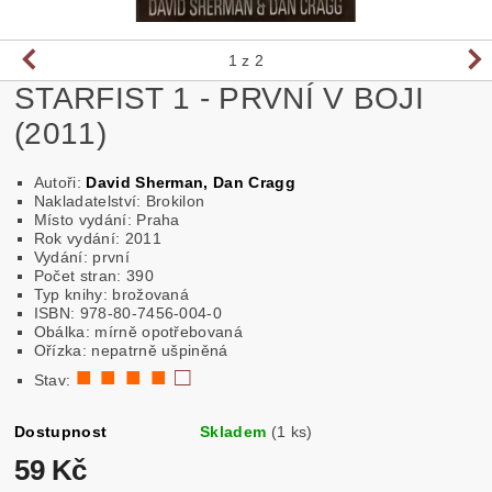
1
z 2
STARFIST 1 - PRVNÍ V BOJI
(2011)
Autoři:
David Sherman, Dan Cragg
Nakladatelství: Brokilon
Místo vydání: Praha
Rok vydání: 2011
Vydání: první
Počet stran: 390
Typ knihy: brožovaná
ISBN: 978-80-7456-004-0
Obálka: mírně opotřebovaná
Ořízka: nepatrně ušpiněná
■ ■ ■ ■
□
Stav:
Dostupnost
Skladem
(1 ks)
59 Kč