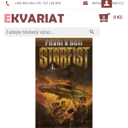
+420 605 454 179, 737 118 874
INFO@EKVARIAT.CZ
0
0 Kč