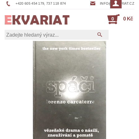
+420 605 454 179, 737 118 874
INFO@EKVARIAT.CZ
0
0 Kč