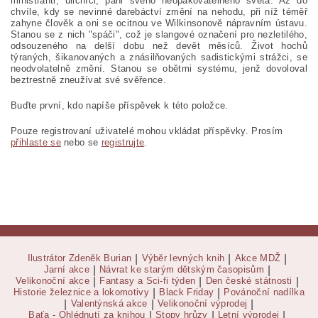
ministranti, uličníci, páni svého neopakovatelného světa. Až do
chvíle, kdy se nevinné darebáctví změní na nehodu, při níž téměř
zahyne člověk a oni se ocitnou ve Wilkinsonově nápravním ústavu.
Stanou se z nich "spáči", což je slangové označení pro nezletilého,
odsouzeného na delší dobu než devět měsíců. Život hochů
týraných, šikanovaných a znásilňovaných sadistickými strážci, se
neodvolatelně změní. Stanou se obětmi systému, jenž dovoloval
beztrestně zneužívat své svěřence.
Buďte první, kdo napíše příspěvek k této položce.
Pouze registrovaní uživatelé mohou vkládat příspěvky. Prosím
přihlaste se
nebo se
registrujte
.
Ilustrátor Zdeněk Burian
|
Výběr levných knih
|
Akce MDŽ
|
Jarní akce
|
Návrat ke starým dětským časopisům
|
Velikonoční akce
|
Fantasy a Sci-fi týden
|
Den české státnosti
|
Historie železnice a lokomotivy
|
Black Friday
|
Povánoční nadílka
|
Valentýnská akce
|
Velikonoční výprodej
|
Baťa - Ohlédnutí za knihou
|
Stopy hrůzy
|
Letní výprodej
|