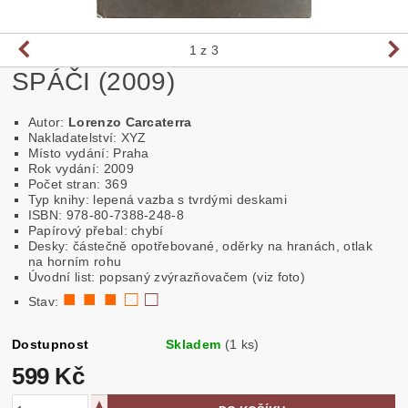
1
z 3
SPÁČI (2009)
Autor:
Lorenzo Carcaterra
Nakladatelství: XYZ
Místo vydání: Praha
Rok vydání: 2009
Počet stran: 369
Typ knihy: lepená vazba s tvrdými deskami
ISBN: 978-80-7388-248-8
Papírový přebal: chybí
Desky: částečně opotřebované, oděrky na hranách, otlak
na horním rohu
Úvodní list: popsaný zvýrazňovačem (viz foto)
■ ■ ■ □
□
Stav:
Dostupnost
Skladem
(1 ks)
599 Kč