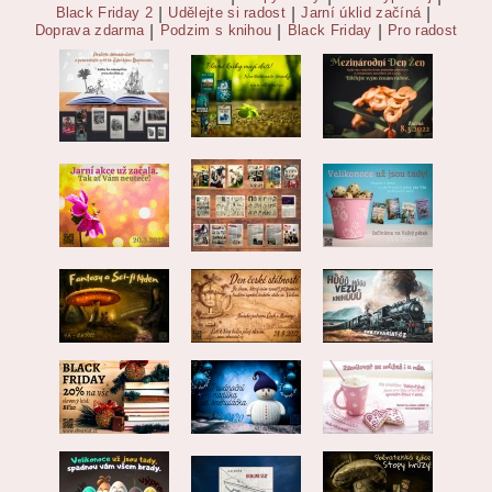
Black Friday 2
|
Udělejte si radost
|
Jarní úklid začíná
|
Doprava zdarma
|
Podzim s knihou
|
Black Friday
|
Pro radost