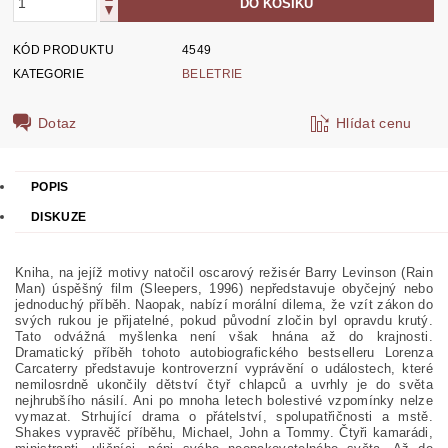
KÓD PRODUKTU
4549
KATEGORIE
BELETRIE
Dotaz
Hlídat cenu
POPIS
DISKUZE
Kniha, na jejíž motivy natočil oscarový režisér Barry Levinson (Rain
Man) úspěšný film (Sleepers, 1996) nepředstavuje obyčejný nebo
jednoduchý příběh. Naopak, nabízí morální dilema, že vzít zákon do
svých rukou je přijatelné, pokud původní zločin byl opravdu krutý.
Tato odvážná myšlenka není však hnána až do krajnosti.
Dramatický příběh tohoto autobiografického bestselleru Lorenza
Carcaterry představuje kontroverzní vyprávění o událostech, které
nemilosrdně ukončily dětství čtyř chlapců a uvrhly je do světa
nejhrubšího násilí. Ani po mnoha letech bolestivé vzpomínky nelze
vymazat. Strhující drama o přátelství, spolupatřičnosti a mstě.
Shakes vypravěč příběhu, Michael, John a Tommy. Čtyři kamarádi,