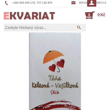
+420 605 454 179, 737 118 874
INFO@EKVARIAT.CZ
0
0 Kč