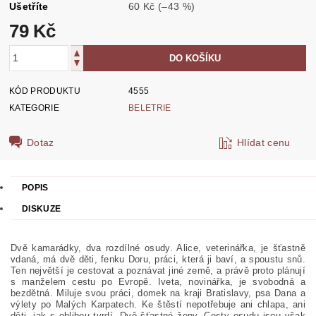
Ušetříte
60 Kč
(–43 %)
79 Kč
KÓD PRODUKTU
4555
KATEGORIE
BELETRIE
Dotaz
Hlídat cenu
POPIS
DISKUZE
Dvě kamarádky, dva rozdílné osudy. Alice, veterinářka, je šťastně
vdaná, má dvě děti, fenku Doru, práci, která ji baví, a spoustu snů.
Ten největší je cestovat a poznávat jiné země, a právě proto plánují
s manželem cestu po Evropě. Iveta, novinářka, je svobodná a
bezdětná. Miluje svou práci, domek na kraji Bratislavy, psa Dana a
výlety po Malých Karpatech. Ke štěstí nepotřebuje ani chlapa, ani
děti, jak s oblibou tvrdí. Dvě šťastné ženy. Cesty osudu jsou však