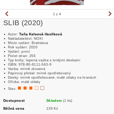
1
z 4
SLIB (2020)
Autor:
Taňa Keleová-Vasilková
Nakladatelství:
NOXI
Místo vydání: Bratislava
Rok vydání: 2020
Vydání: první
Počet stran: 256
Typ knihy: lepená vazba s tvrdými deskami
ISBN: 978-80-8111-563-9
Vazba: mírně zkosená
Papírový přebal: mírně opotřebovaný
Desky: mírně opotřebované, malé otlaky na hranách
Ořízka: malé otlaky
■ ■ ■ □
□
Stav:
Dostupnost
Skladem
(1 ks)
Běžná cena
139 Kč