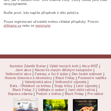
nevyzpytatelné…
Buďte první, kdo napíše příspěvek k této položce.
Pouze registrovaní uživatelé mohou vkládat příspěvky. Prosím
přihlaste se
nebo se
registrujte
.
Ilustrátor Zdeněk Burian
|
Výběr levných knih
|
Akce MDŽ
|
Jarní akce
|
Návrat ke starým dětským časopisům
|
Velikonoční akce
|
Fantasy a Sci-fi týden
|
Den české státnosti
|
Historie železnice a lokomotivy
|
Black Friday
|
Povánoční nadílka
|
Valentýnská akce
|
Velikonoční výprodej
|
Baťa - Ohlédnutí za knihou
|
Stopy hrůzy
|
Letní výprodej
|
Black Friday 2
|
Udělejte si radost
|
Jarní úklid začíná
|
Doprava zdarma
|
Podzim s knihou
|
Black Friday
|
Pro radost