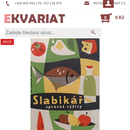
+420 605 454 179, 737 118 874
INFO@EKVARIAT.CZ
0
0 Kč
AKCE