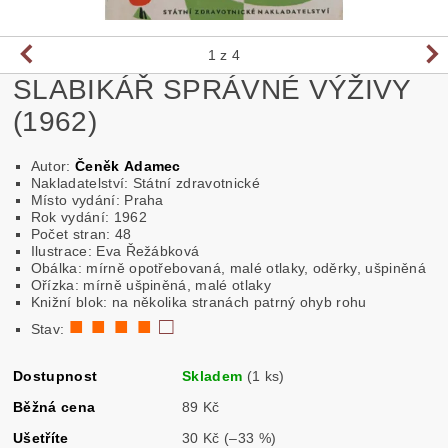
1
z 4
SLABIKÁŘ SPRÁVNÉ VÝŽIVY
(1962)
Autor:
Čeněk Adamec
Nakladatelství: Státní zdravotnické
Místo vydání: Praha
Rok vydání: 1962
Počet stran: 48
Ilustrace: Eva Řežábková
Obálka: mírně opotřebovaná, malé otlaky, oděrky, ušpiněná
Ořízka: mírně ušpiněná, malé otlaky
Knižní blok: na několika stranách patrný ohyb rohu
■ ■ ■ ■
□
Stav:
Dostupnost
Skladem
(1 ks)
Běžná cena
89 Kč
Ušetříte
30 Kč
(–33 %)