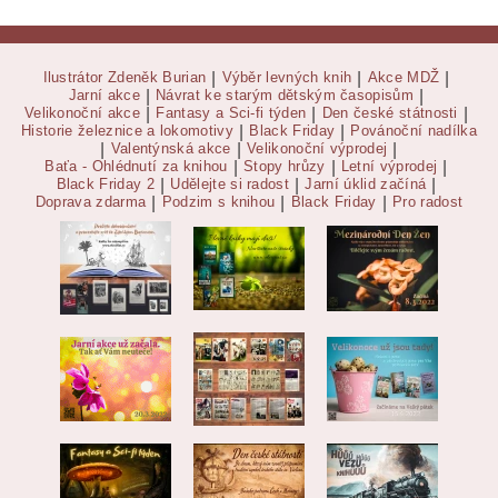
Ilustrátor Zdeněk Burian
|
Výběr levných knih
|
Akce MDŽ
|
Jarní akce
|
Návrat ke starým dětským časopisům
|
Velikonoční akce
|
Fantasy a Sci-fi týden
|
Den české státnosti
|
Historie železnice a lokomotivy
|
Black Friday
|
Povánoční nadílka
|
Valentýnská akce
|
Velikonoční výprodej
|
Baťa - Ohlédnutí za knihou
|
Stopy hrůzy
|
Letní výprodej
|
Black Friday 2
|
Udělejte si radost
|
Jarní úklid začíná
|
Doprava zdarma
|
Podzim s knihou
|
Black Friday
|
Pro radost