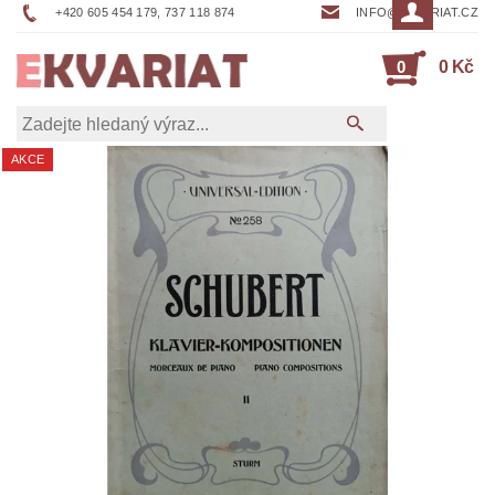
+420 605 454 179, 737 118 874
INFO@EKVARIAT.CZ
0
0 Kč
AKCE