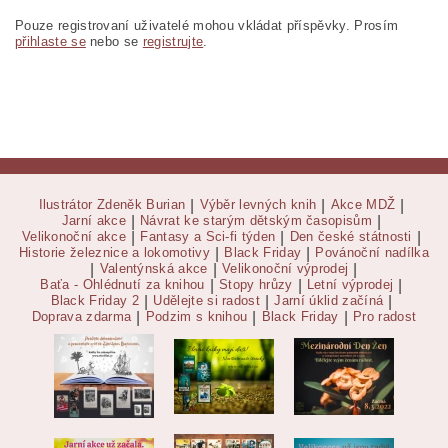
Pouze registrovaní uživatelé mohou vkládat příspěvky. Prosím
přihlaste se
nebo se
registrujte
.
Ilustrátor Zdeněk Burian
|
Výběr levných knih
|
Akce MDŽ
|
Jarní akce
|
Návrat ke starým dětským časopisům
|
Velikonoční akce
|
Fantasy a Sci-fi týden
|
Den české státnosti
|
Historie železnice a lokomotivy
|
Black Friday
|
Povánoční nadílka
|
Valentýnská akce
|
Velikonoční výprodej
|
Baťa - Ohlédnutí za knihou
|
Stopy hrůzy
|
Letní výprodej
|
Black Friday 2
|
Udělejte si radost
|
Jarní úklid začíná
|
Doprava zdarma
|
Podzim s knihou
|
Black Friday
|
Pro radost