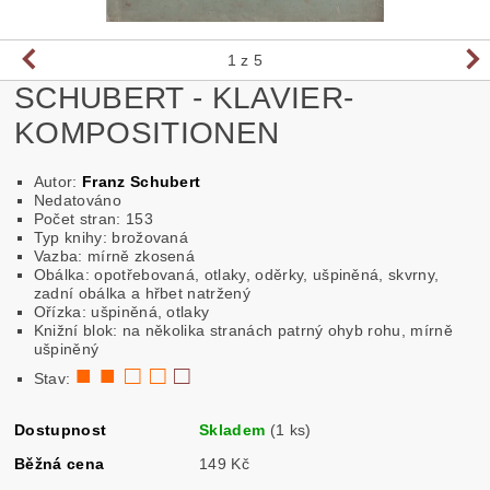
1
z 5
SCHUBERT - KLAVIER-
KOMPOSITIONEN
Autor:
Franz Schubert
Nedatováno
Počet stran: 153
Typ knihy: brožovaná
Vazba: mírně zkosená
Obálka: opotřebovaná, otlaky, oděrky, ušpiněná, skvrny,
zadní obálka a hřbet natržený
Ořízka: ušpiněná, otlaky
Knižní blok: na několika stranách patrný ohyb rohu, mírně
ušpiněný
■ ■ □ □
□
Stav:
Dostupnost
Skladem
(1 ks)
Běžná cena
149 Kč