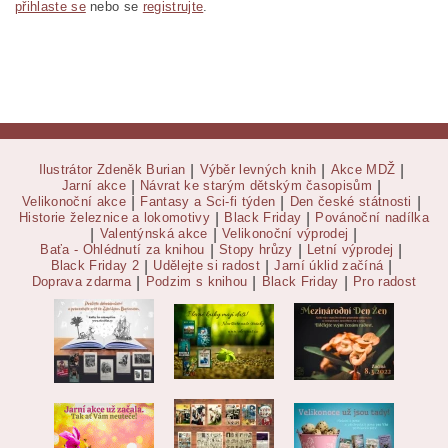
přihlaste se
nebo se
registrujte
.
Ilustrátor Zdeněk Burian
|
Výběr levných knih
|
Akce MDŽ
|
Jarní akce
|
Návrat ke starým dětským časopisům
|
Velikonoční akce
|
Fantasy a Sci-fi týden
|
Den české státnosti
|
Historie železnice a lokomotivy
|
Black Friday
|
Povánoční nadílka
|
Valentýnská akce
|
Velikonoční výprodej
|
Baťa - Ohlédnutí za knihou
|
Stopy hrůzy
|
Letní výprodej
|
Black Friday 2
|
Udělejte si radost
|
Jarní úklid začíná
|
Doprava zdarma
|
Podzim s knihou
|
Black Friday
|
Pro radost