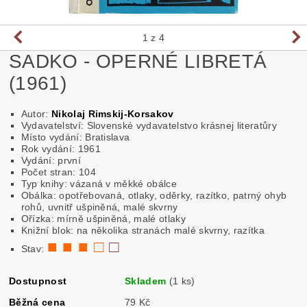
1
z 4
SADKO - OPERNÉ LIBRETÁ
(1961)
Autor:
Nikolaj Rimskij-Korsakov
Vydavatelství: Slovenské vydavatelstvo krásnej literatůry
Místo vydání: Bratislava
Rok vydání: 1961
Vydání: první
Počet stran: 104
Typ knihy: vázaná v měkké obálce
Obálka: opotřebovaná, otlaky, oděrky, razítko, patrný ohyb
rohů, uvnitř ušpiněná, malé skvrny
Ořízka: mírně ušpiněná, malé otlaky
Knižní blok: na několika stranách malé skvrny, razítka
■ ■ ■ □
□
Stav:
Dostupnost
Skladem
(1 ks)
Běžná cena
79 Kč