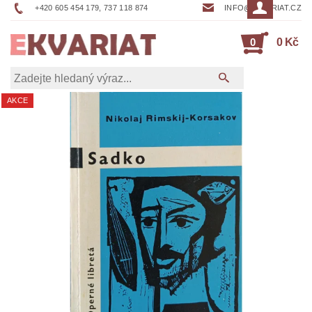
+420 605 454 179, 737 118 874
INFO@EKVARIAT.CZ
0
0 Kč
AKCE