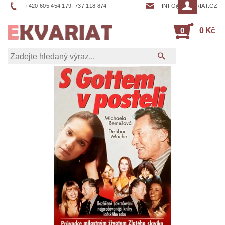
+420 605 454 179, 737 118 874
INFO@EKVARIAT.CZ
0
0 Kč