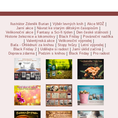
Ilustrátor Zdeněk Burian
|
Výběr levných knih
|
Akce MDŽ
|
Jarní akce
|
Návrat ke starým dětským časopisům
|
Velikonoční akce
|
Fantasy a Sci-fi týden
|
Den české státnosti
|
Historie železnice a lokomotivy
|
Black Friday
|
Povánoční nadílka
|
Valentýnská akce
|
Velikonoční výprodej
|
Baťa - Ohlédnutí za knihou
|
Stopy hrůzy
|
Letní výprodej
|
Black Friday 2
|
Udělejte si radost
|
Jarní úklid začíná
|
Doprava zdarma
|
Podzim s knihou
|
Black Friday
|
Pro radost