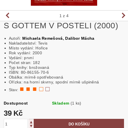
1
z 4
S GOTTEM V POSTELI (2000)
Autoři:
Michaela Remešová, Dalibor Mácha
Nakladatelství: Tevis
Místo vydání: Hořice
Rok vydání: 2000
Vydání: první
Počet stran: 182
Typ knihy: brožovaná
ISBN: 80-86155-70-6
Obálka: mírně opotřebovaná
Ořízka: na horní skvrny, spodní mírně ušpiněná
■ ■ ■ □
□
Stav:
Dostupnost
Skladem
(1 ks)
39 Kč