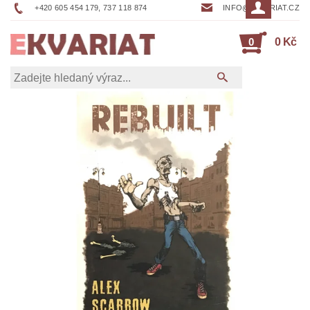
+420 605 454 179, 737 118 874
INFO@EKVARIAT.CZ
0
0 Kč