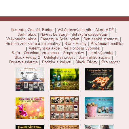
Ilustrátor Zdeněk Burian
|
Výběr levných knih
|
Akce MDŽ
|
Jarní akce
|
Návrat ke starým dětským časopisům
|
Velikonoční akce
|
Fantasy a Sci-fi týden
|
Den české státnosti
|
Historie železnice a lokomotivy
|
Black Friday
|
Povánoční nadílka
|
Valentýnská akce
|
Velikonoční výprodej
|
Baťa - Ohlédnutí za knihou
|
Stopy hrůzy
|
Letní výprodej
|
Black Friday 2
|
Udělejte si radost
|
Jarní úklid začíná
|
Doprava zdarma
|
Podzim s knihou
|
Black Friday
|
Pro radost