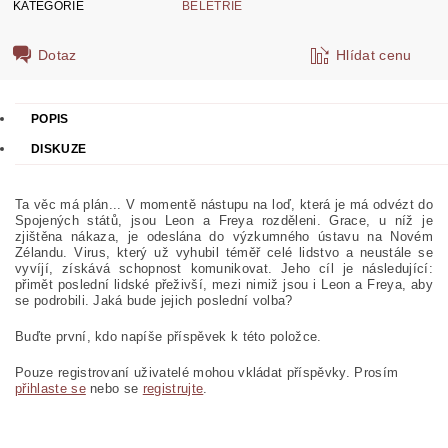
KATEGORIE
BELETRIE
Dotaz
Hlídat cenu
POPIS
DISKUZE
Ta věc má plán... V momentě nástupu na loď, která je má odvézt do
Spojených států, jsou Leon a Freya rozděleni. Grace, u níž je
zjištěna nákaza, je odeslána do výzkumného ústavu na Novém
Zélandu. Virus, který už vyhubil téměř celé lidstvo a neustále se
vyvíjí, získává schopnost komunikovat. Jeho cíl je následující:
přimět poslední lidské přeživší, mezi nimiž jsou i Leon a Freya, aby
se podrobili. Jaká bude jejich poslední volba?
Buďte první, kdo napíše příspěvek k této položce.
Pouze registrovaní uživatelé mohou vkládat příspěvky. Prosím
přihlaste se
nebo se
registrujte
.