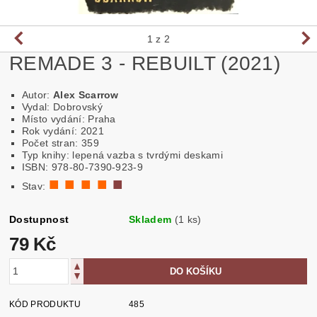
1
z 2
REMADE 3 - REBUILT (2021)
Autor:
Alex Scarrow
Vydal: Dobrovský
Místo vydání: Praha
Rok vydání: 2021
Počet stran: 359
Typ knihy: lepená vazba s tvrdými deskami
ISBN: 978-80-7390-923-9
■ ■ ■ ■
■
Stav:
Dostupnost
Skladem
(1 ks)
79 Kč
KÓD PRODUKTU
485