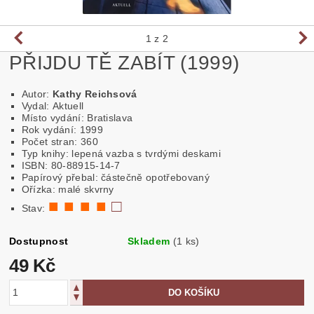
1
z 2
PŘIJDU TĚ ZABÍT (1999)
Autor:
Kathy Reichsová
Vydal: Aktuell
Místo vydání: Bratislava
Rok vydání: 1999
Počet stran: 360
Typ knihy: lepená vazba s tvrdými deskami
ISBN: 80-88915-14-7
Papírový přebal: částečně opotřebovaný
Ořízka: malé skvrny
■ ■ ■ ■
□
Stav:
Dostupnost
Skladem
(1 ks)
49 Kč