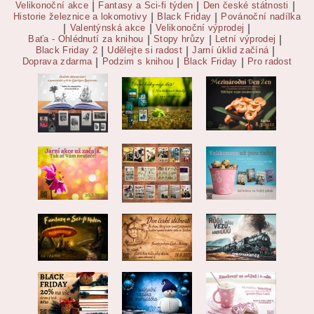
Velikonoční akce
|
Fantasy a Sci-fi týden
|
Den české státnosti
|
Historie železnice a lokomotivy
|
Black Friday
|
Povánoční nadílka
|
Valentýnská akce
|
Velikonoční výprodej
|
Baťa - Ohlédnutí za knihou
|
Stopy hrůzy
|
Letní výprodej
|
Black Friday 2
|
Udělejte si radost
|
Jarní úklid začíná
|
Doprava zdarma
|
Podzim s knihou
|
Black Friday
|
Pro radost