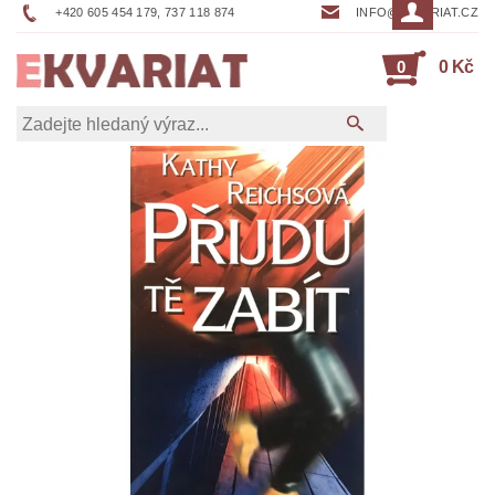
+420 605 454 179, 737 118 874
INFO@EKVARIAT.CZ
0
0 Kč