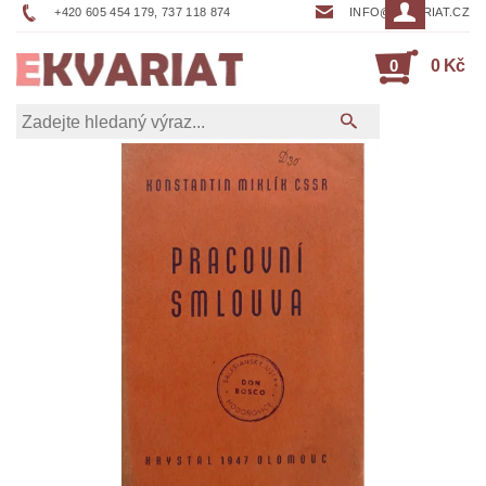
+420 605 454 179, 737 118 874
INFO@EKVARIAT.CZ
0
0 Kč