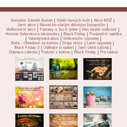
Ilustrátor Zdeněk Burian
|
Výběr levných knih
|
Akce MDŽ
|
Jarní akce
|
Návrat ke starým dětským časopisům
|
Velikonoční akce
|
Fantasy a Sci-fi týden
|
Den české státnosti
|
Historie železnice a lokomotivy
|
Black Friday
|
Povánoční nadílka
|
Valentýnská akce
|
Velikonoční výprodej
|
Baťa - Ohlédnutí za knihou
|
Stopy hrůzy
|
Letní výprodej
|
Black Friday 2
|
Udělejte si radost
|
Jarní úklid začíná
|
Doprava zdarma
|
Podzim s knihou
|
Black Friday
|
Pro radost