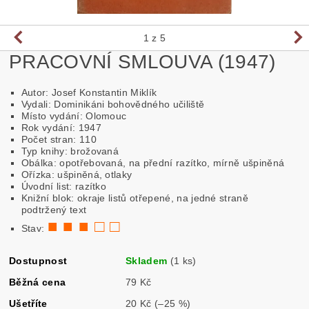
1
z 5
PRACOVNÍ SMLOUVA (1947)
Autor: Josef Konstantin Miklík
Vydali: Dominikáni bohovědného učiliště
Místo vydání: Olomouc
Rok vydání: 1947
Počet stran: 110
Typ knihy: brožovaná
Obálka: opotřebovaná, na přední razítko, mírně ušpiněná
Ořízka: ušpiněná, otlaky
Úvodní list: razítko
Knižní blok: okraje listů otřepené, na jedné straně
podtržený text
■ ■ ■ □ □
Stav:
Dostupnost
Skladem
(1 ks)
Běžná cena
79 Kč
Ušetříte
20 Kč
(–25 %)