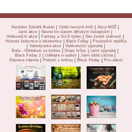
Ilustrátor Zdeněk Burian
|
Výběr levných knih
|
Akce MDŽ
|
Jarní akce
|
Návrat ke starým dětským časopisům
|
Velikonoční akce
|
Fantasy a Sci-fi týden
|
Den české státnosti
|
Historie železnice a lokomotivy
|
Black Friday
|
Povánoční nadílka
|
Valentýnská akce
|
Velikonoční výprodej
|
Baťa - Ohlédnutí za knihou
|
Stopy hrůzy
|
Letní výprodej
|
Black Friday 2
|
Udělejte si radost
|
Jarní úklid začíná
|
Doprava zdarma
|
Podzim s knihou
|
Black Friday
|
Pro radost