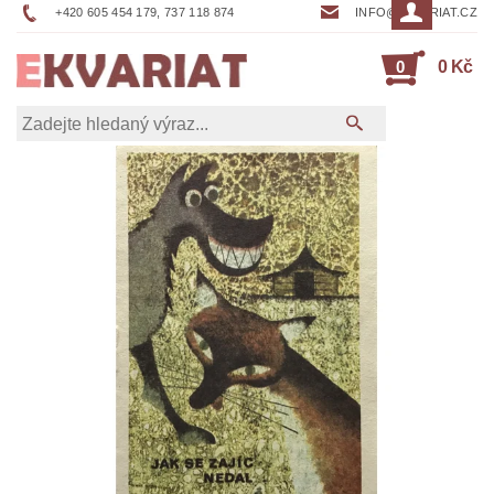
+420 605 454 179, 737 118 874
INFO@EKVARIAT.CZ
0
0 Kč