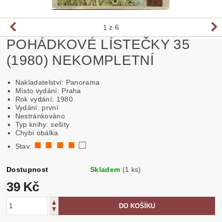
1
z 6
POHÁDKOVÉ LÍSTEČKY 35
(1980) NEKOMPLETNÍ
Nakladatelství: Panorama
Místo vydání: Praha
Rok vydání: 1980
Vydání: první
Nestránkováno
Typ knihy: sešity
Chybí obálka
■ ■ ■ ■
□
Stav:
Dostupnost
Skladem
(1 ks)
39 Kč