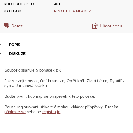
KÓD PRODUKTU
401
KATEGORIE
PRO DĚTI A MLÁDEŽ
Dotaz
Hlídat cenu
POPIS
DISKUZE
Soubor obsahuje 5 pohádek z 8:
Jak se zajíc nedal, Orlí bratrstvo, Opičí král, Zlatá flétna, Rybářův
syn a Jantarová kráska
Buďte první, kdo napíše příspěvek k této položce.
Pouze registrovaní uživatelé mohou vkládat příspěvky. Prosím
přihlaste se
nebo se
registrujte
.