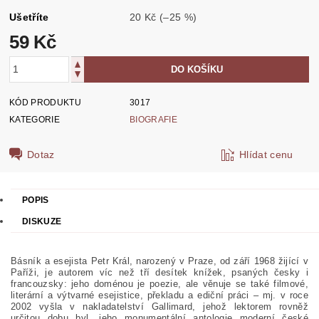
Ušetříte
20 Kč
(–25 %)
59 Kč
KÓD PRODUKTU
3017
KATEGORIE
BIOGRAFIE
Dotaz
Hlídat cenu
POPIS
DISKUZE
Básník a esejista Petr Král, narozený v Praze, od září 1968 žijící v
Paříži, je autorem víc než tří desítek knížek, psaných česky i
francouzsky: jeho doménou je poezie, ale věnuje se také filmové,
literární a výtvarné esejistice, překladu a ediční práci – mj. v roce
2002 vyšla v nakladatelství Gallimard, jehož lektorem rovn
ěž
určitou dobu byl, jeho monumentální antologie moderní české