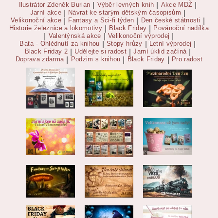
Ilustrátor Zdeněk Burian
|
Výběr levných knih
|
Akce MDŽ
|
Jarní akce
|
Návrat ke starým dětským časopisům
|
Velikonoční akce
|
Fantasy a Sci-fi týden
|
Den české státnosti
|
Historie železnice a lokomotivy
|
Black Friday
|
Povánoční nadílka
|
Valentýnská akce
|
Velikonoční výprodej
|
Baťa - Ohlédnutí za knihou
|
Stopy hrůzy
|
Letní výprodej
|
Black Friday 2
|
Udělejte si radost
|
Jarní úklid začíná
|
Doprava zdarma
|
Podzim s knihou
|
Black Friday
|
Pro radost