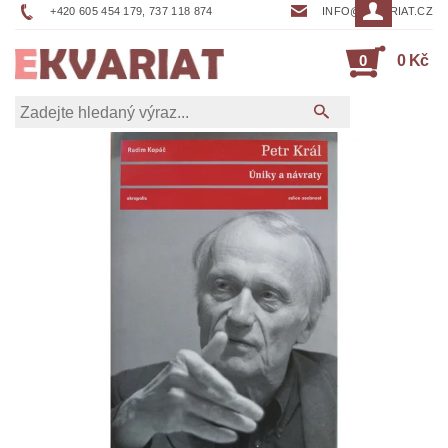
+420 605 454 179, 737 118 874
INFO@EKVARIAT.CZ
0
0 Kč