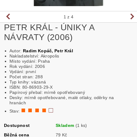
1
z 4
PETR KRÁL - ÚNIKY A
NÁVRATY (2006)
Autor:
Radim Kopáč, Petr Král
Nakladatelství: Akropolis
Místo vydání: Praha
Rok vydání: 2006
Vydání: první
Počet stran: 288
Typ knihy: vázaná
ISBN: 80-86903-29-X
Papírový přebal: mírně opotřebovaný
Desky: mírně opotřebované, malé otlaky, oděrky na
hranách
■ ■ ■ ■
□
Stav:
Dostupnost
Skladem
(1 ks)
Běžná cena
79 Kč