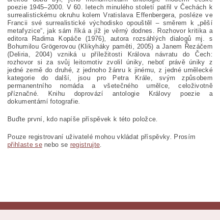
poezie 1945–2000. V 60. letech minulého století patřil v Čechách k
surrealistickému okruhu kolem Vratislava Effenbergera, posléze ve
Francii své surrealistické východisko opouštěl – směrem k „pěší
metafyzice“, jak sám říká a jíž je věrný dodnes. Rozhovor kritika a
editora Radima Kopáče (1976), autora rozsáhlých dialogů mj. s
Bohumilou Grögerovou (Klikyháky paměti, 2005) a Janem Řezáčem
(Deliria, 2004) vzniká u příležitosti Králova návratu do Čech:
rozhovor si za svůj leitomotiv zvolil úniky, neboť právě úniky z
jedné země do druhé, z jednoho žánru k jinému, z jedné umělecké
kategorie do další, jsou pro Petra Krále, svým způsobem
permanentního nomáda a všetečného umělce, celoživotně
příznačné. Knihu doprovází antologie Královy poezie a
dokumentární fotografie.
Buďte první, kdo napíše příspěvek k této položce.
Pouze registrovaní uživatelé mohou vkládat příspěvky. Prosím
přihlaste se
nebo se
registrujte
.