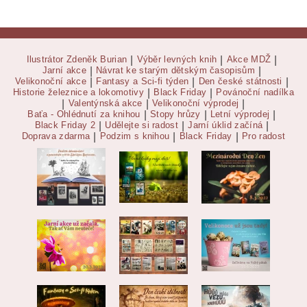
Ilustrátor Zdeněk Burian
|
Výběr levných knih
|
Akce MDŽ
|
Jarní akce
|
Návrat ke starým dětským časopisům
|
Velikonoční akce
|
Fantasy a Sci-fi týden
|
Den české státnosti
|
Historie železnice a lokomotivy
|
Black Friday
|
Povánoční nadílka
|
Valentýnská akce
|
Velikonoční výprodej
|
Baťa - Ohlédnutí za knihou
|
Stopy hrůzy
|
Letní výprodej
|
Black Friday 2
|
Udělejte si radost
|
Jarní úklid začíná
|
Doprava zdarma
|
Podzim s knihou
|
Black Friday
|
Pro radost