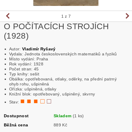
1
z 7
O POČÍTACÍCH STROJÍCH
(1928)
Autor:
Vladimír Ryšavý
Vydala: Jednota československých matematiků a fyziků
Místo vydání: Praha
Rok vydání: 1928
Počet stran: 45
Typ knihy: sešit
Obálka: opotřebovaná, otlaky, oděrky, na přední patrný
ohyb rohu, ušpiněná
Ořízka: ušpiněná, otlaky
Knižní blok: opotřebovaný, ušpiněný, skvrny
■ ■ ■ □
□
Stav:
Dostupnost
Skladem
(1 ks)
Běžná cena
889 Kč