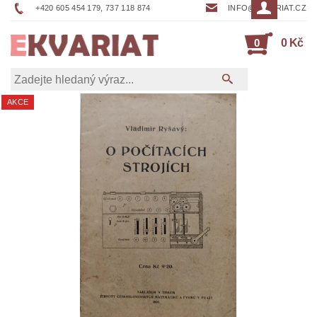
+420 605 454 179, 737 118 874
INFO@EKVARIAT.CZ
0
0 Kč
AKCE