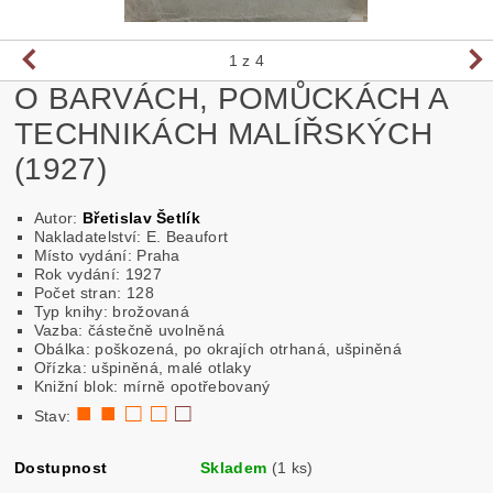
1
z 4
O BARVÁCH, POMŮCKÁCH A
TECHNIKÁCH MALÍŘSKÝCH
(1927)
Autor:
Břetislav Šetlík
Nakladatelství: E. Beaufort
Místo vydání: Praha
Rok vydání: 1927
Počet stran: 128
Typ knihy: brožovaná
Vazba: částečně uvolněná
Obálka: poškozená, po okrajích otrhaná, ušpiněná
Ořízka: ušpiněná, malé otlaky
Knižní blok: mírně opotřebovaný
■ ■ □ □
□
Stav:
Dostupnost
Skladem
(1 ks)