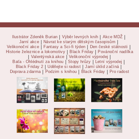
Ilustrátor Zdeněk Burian
|
Výběr levných knih
|
Akce MDŽ
|
Jarní akce
|
Návrat ke starým dětským časopisům
|
Velikonoční akce
|
Fantasy a Sci-fi týden
|
Den české státnosti
|
Historie železnice a lokomotivy
|
Black Friday
|
Povánoční nadílka
|
Valentýnská akce
|
Velikonoční výprodej
|
Baťa - Ohlédnutí za knihou
|
Stopy hrůzy
|
Letní výprodej
|
Black Friday 2
|
Udělejte si radost
|
Jarní úklid začíná
|
Doprava zdarma
|
Podzim s knihou
|
Black Friday
|
Pro radost