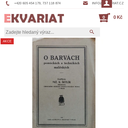
+420 605 454 179, 737 118 874
INFO@EKVARIAT.CZ
0
0 Kč
AKCE