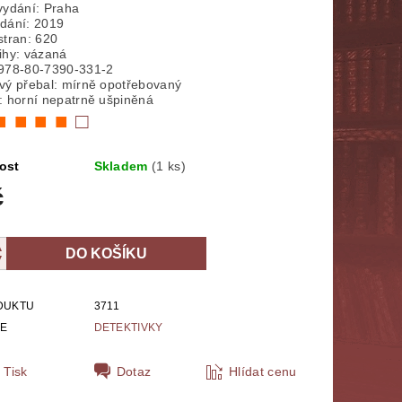
vydání: Praha
dání: 2019
NÁBOŽENSTVÍ
MYTOLOGIE
stran: 620
ihy: vázaná
978-80-7390-331-2
E
POLITOLOGIE, SOCIOLOGIE
vý přebal: mírně opotřebovaný
: horní nepatrně ušpiněná
■ ■ ■ ■
□
SPORT
THRILLERY
ZPĚVNÍKY, NOTY
ZOBRAZ VŠE
ost
Skladem
(1 ks)
č
DUKTU
3711
IE
DETEKTIVKY
Tisk
Dotaz
Hlídat cenu