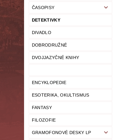
ČASOPISY
LITERATURA NAUČNÁ
LITERATURA TECHN
DETEKTIVKY
NOVINY
OSOBNÍ ROZVOJ
MODELY,
DIVADLO
PRO DĚTI A MLÁDEŽ
PSYCHOLOGI
DOBRODRUŽNÉ
UČEBNICE
UMĚNÍ
VYŘAZEN
DVOJJAZYČNÉ KNIHY
MAPA SERVERU
HODNOCENÍ OBCHODU
ENCYKLOPEDIE
ESOTERIKA, OKULTISMUS
FANTASY
FILOZOFIE
GRAMOFONOVÉ DESKY LP