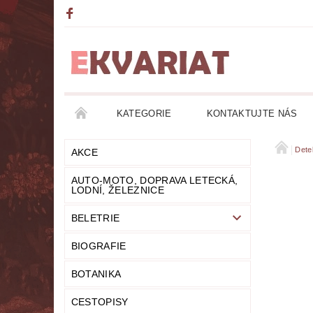
KATEGORIE
KONTAKTUJTE NÁS
AKCE
AUTO-MOTO, DOPRAVA LETECKÁ, LO
Dete
AKCE
AUTO-MOTO, DOPRAVA LETECKÁ,
DETEKTIVKY
DIVADLO
DOBRODRUŽ
LODNÍ, ŽELEZNICE
BELETRIE
FANTASY
FILOZOFIE
GRAMOFONOVÉ
BIOGRAFIE
HUMOR
KALENDÁŘE
KOMIKSY
BOTANIKA
LITERATURA DUCHOVNÍ
LITERATURA EROT
CESTOPISY