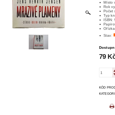
Místo 
Rok vy
ICKÁ
LITERATURA VÁLEČNÁ
MAPY
MÍSTOPIS
Počet 
Typ kn
ISBN: 
 VYSTŘIHOVÁNKY
PEXESA
POEZIE
POHLEDNIC
Papíro
Ořízka
E
RODOKAPSY, WESTERN
SCI-FI
SLOVNÍKY
Stav:
O Z KNIHOVNY
ZÁHADY
ZDRAVÍ
ZOOLOGIE
Dostupn
79 K
KÓD PRO
KATEGOR