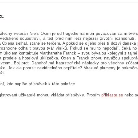
ZE
álečný veterán Niels Oxen je od tragédie na moři považován za mrtvéh
védského souostroví, a teď před ním leží nejtěžší životní rozhodnutí. 
a Oxena selhal, stane se terčem. A pokud se o jeho přežití dozví dánská p
ozhodne odhalit pravou tvář viníků. Pokud se mu to nepodaří, čeká ho 
úkolem kontaktuje Martharethe Franck – svou bývalou kolegyni z tajné s
ka prodeje a hotelová uklízečka. Oxen a Franck znovu navážou spolup
vcem. Boj proti Danehof má katastrofické následky pro všechny zúčastn
e. Jak ale porazit neviditelného nepřítele? Mrazivé plameny je pokračo
ži.
ní, kdo napíše příspěvek k této položce.
istrovaní uživatelé mohou vkládat příspěvky. Prosím
přihlaste se
nebo 