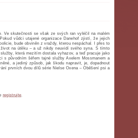
o. Ve skutečnosti se však ze svých ran vyléčil na malém
Pokud vůdci utajené organizace Danehof zjistí, že jejich
olicie, bude obviněn z vraždy, kterou nespáchal. I přes to
život na útěku – a už nikdy neuvidí svého syna. S tímto
lužby, která mezitím dostala vyhazov, a teď pracuje jako
ráci s původním šéfem tajné služby Axelem Mossmanem a
ěné, a jediný způsob, jak škodu napravit, je, dopadnout
vání prvních dvou dílů série Nielse Oxena – Oběšení psi a
se
registrujte
.