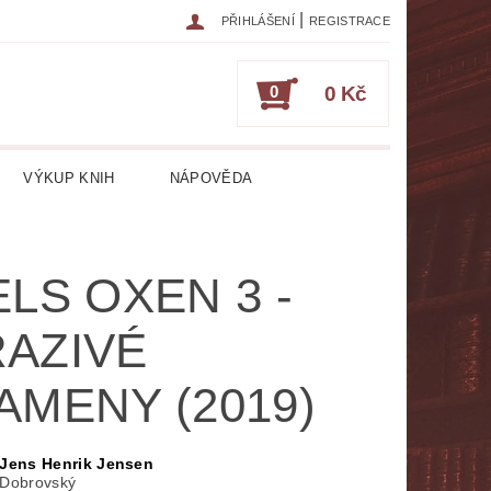
|
PŘIHLÁŠENÍ
REGISTRACE
0
0 Kč
VÝKUP KNIH
NÁPOVĚDA
IKA
CESTOPISY
ČASOPISY
ELS OXEN 3 -
ESOTERIKA, OKULTISMUS
AZIVÉ
HRY
HUDEBNÍ NAUKA
AMENY (2019)
ATURA CIZOJAZYČNÁ
RICKÁ
LITERATURA LÉKAŘSKÁ
Jens Henrik Jensen
 Dobrovský