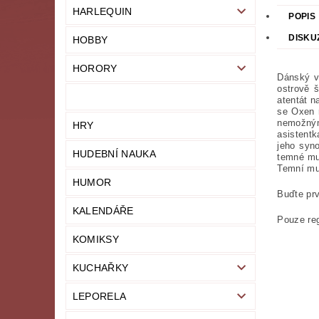
HARLEQUIN
POPIS
DISKU
HOBBY
HORORY
Dánský v
ostrově š
atentát n
se Oxen r
nemožným 
HRY
asistent
jeho syno
HUDEBNÍ NAUKA
temné muž
Temní mu
HUMOR
Buďte prv
KALENDÁŘE
Pouze reg
KOMIKSY
KUCHAŘKY
LEPORELA