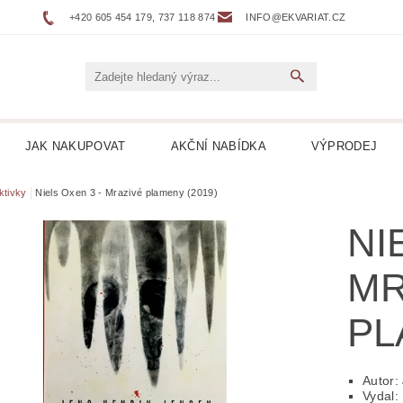
+420 605 454 179, 737 118 874
INFO@EKVARIAT.CZ
JAK NAKUPOVAT
AKČNÍ NABÍDKA
VÝPRODEJ
DNÍ, ŽELEZNICE
BELETRIE
BIOGRAFIE
BOTAN
ktivky
Niels Oxen 3 - Mrazivé plameny (2019)
NI
NÉ
DVOJJAZYČNÉ KNIHY
ENCYKLOPEDIE
MR
 DESKY LP
HARLEQUIN
HOBBY
HORORY
PL
KUCHAŘKY
LEPORELA
LEVNÉ KNIHY
LITER
ICKÁ
LITERATURA FAKTU
LITERATURA HISTO
Autor:
Vydal: