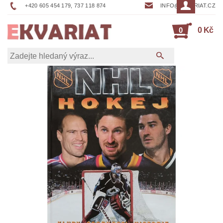
+420 605 454 179, 737 118 874
INFO@EKVARIAT.CZ
0
0 Kč