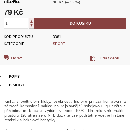
Ušetříte
40 Kč
(–33 %)
79 Kč
KÓD PRODUKTU
3381
KATEGORIE
SPORT
Dotaz
Hlídat cenu
POPIS
DISKUZE
Kniha s podtitulem kluby, osobnosti, historie přináší komplexní a
zároveň kompaktní pohled na nejslavnější hokejovou ligu světa s
přihlédnutím k datu vydání v roce 1996. Na relativně malém
prostoru 128 stran se o NHL dozvíte vše podstatné včetně historie,
statistik a hokejové hantýrky.