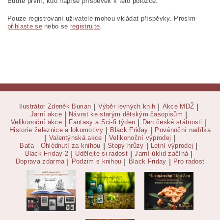
Buďte první, kdo napíše příspěvek k této položce.
Pouze registrovaní uživatelé mohou vkládat příspěvky. Prosím
přihlaste se
nebo se
registrujte
.
Ilustrátor Zdeněk Burian
|
Výběr levných knih
|
Akce MDŽ
|
Jarní akce
|
Návrat ke starým dětským časopisům
|
Velikonoční akce
|
Fantasy a Sci-fi týden
|
Den české státnosti
|
Historie železnice a lokomotivy
|
Black Friday
|
Povánoční nadílka
|
Valentýnská akce
|
Velikonoční výprodej
|
Baťa - Ohlédnutí za knihou
|
Stopy hrůzy
|
Letní výprodej
|
Black Friday 2
|
Udělejte si radost
|
Jarní úklid začíná
|
Doprava zdarma
|
Podzim s knihou
|
Black Friday
|
Pro radost