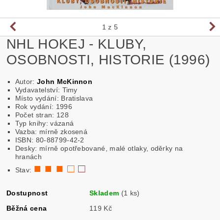
1
z 5
NHL HOKEJ - KLUBY,
OSOBNOSTI, HISTORIE (1996)
Autor:
John McKinnon
Vydavatelství: Timy
Místo vydání: Bratislava
Rok vydání: 1996
Počet stran: 128
Typ knihy: vázaná
Vazba: mírně zkosená
ISBN: 80-88799-42-2
Desky: mírně opotřebované, malé otlaky, oděrky na
hranách
■ ■ ■ □
□
Stav:
Dostupnost
Skladem
(1 ks)
Běžná cena
119 Kč