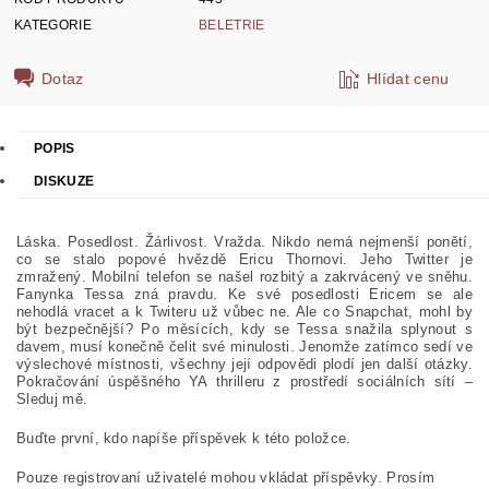
KATEGORIE
BELETRIE
Dotaz
Hlídat cenu
POPIS
DISKUZE
Láska. Posedlost. Žárlivost. Vražda. Nikdo nemá nejmenší ponětí,
co se stalo popové hvězdě Ericu Thornovi. Jeho Twitter je
zmražený. Mobilní telefon se našel rozbitý a zakrvácený ve sněhu.
Fanynka Tessa zná pravdu. Ke své posedlosti Ericem se ale
nehodlá vracet a k Twiteru už vůbec ne. Ale co Snapchat, mohl by
být bezpečnější? Po měsících, kdy se Tessa snažila splynout s
davem, musí konečně čelit své minulosti. Jenomže zatímco sedí ve
výslechové místnosti, všechny její odpovědi plodí jen další otázky.
Pokračování úspěšného YA thrilleru z prostředí sociálních sítí –
Sleduj mě.
Buďte první, kdo napíše příspěvek k této položce.
Pouze registrovaní uživatelé mohou vkládat příspěvky. Prosím