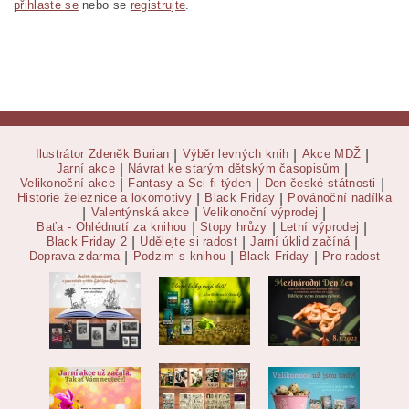
přihlaste se
nebo se
registrujte
.
Ilustrátor Zdeněk Burian
|
Výběr levných knih
|
Akce MDŽ
|
Jarní akce
|
Návrat ke starým dětským časopisům
|
Velikonoční akce
|
Fantasy a Sci-fi týden
|
Den české státnosti
|
Historie železnice a lokomotivy
|
Black Friday
|
Povánoční nadílka
|
Valentýnská akce
|
Velikonoční výprodej
|
Baťa - Ohlédnutí za knihou
|
Stopy hrůzy
|
Letní výprodej
|
Black Friday 2
|
Udělejte si radost
|
Jarní úklid začíná
|
Doprava zdarma
|
Podzim s knihou
|
Black Friday
|
Pro radost