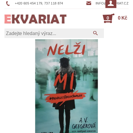
+420 605 454 179, 737 118 874
INFO@EKVARIAT.CZ
0
0 Kč