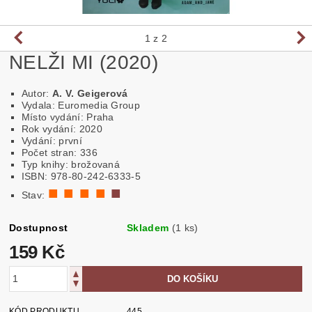
1
z 2
NELŽI MI (2020)
Autor:
A. V. Geigerová
Vydala: Euromedia Group
Místo vydání: Praha
Rok vydání: 2020
Vydání: první
Počet stran: 336
Typ knihy: brožovaná
ISBN: 978-80-242-6333-5
■ ■ ■ ■
■
Stav:
Dostupnost
Skladem
(1 ks)
159 Kč
KÓD PRODUKTU
445