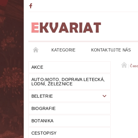
KATEGORIE
KONTAKTUJTE NÁS
AKCE
AUTO-MOTO, DOPRAVA LETECKÁ, LO
Časo
AKCE
AUTO-MOTO, DOPRAVA LETECKÁ,
DETEKTIVKY
DIVADLO
DOBRODRUŽ
LODNÍ, ŽELEZNICE
BELETRIE
FANTASY
FILOZOFIE
GRAMOFONOVÉ
BIOGRAFIE
HUMOR
KALENDÁŘE
KOMIKSY
BOTANIKA
LITERATURA DUCHOVNÍ
LITERATURA EROT
CESTOPISY