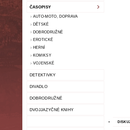
ČASOPISY
LITERATURA NAUČNÁ
LITERATURA TECHN
AUTO-MOTO, DOPRAVA
NOVINY
OSOBNÍ ROZVOJ
MODELY,
DĚTSKÉ
DOBRODRUŽNÉ
PRO DĚTI A MLÁDEŽ
PSYCHOLOGI
EROTICKÉ
HERNÍ
UČEBNICE
UMĚNÍ
VYŘAZEN
KOMIKSY
VOJENSKÉ
MAPA SERVERU
HODNOCENÍ OBCHODU
DETEKTIVKY
DIVADLO
DOBRODRUŽNÉ
DVOJJAZYČNÉ KNIHY
DISKU