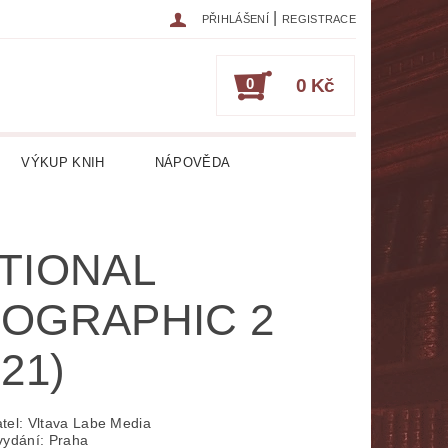
|
PŘIHLÁŠENÍ
REGISTRACE
0
0 Kč
VÝKUP KNIH
NÁPOVĚDA
IKA
CESTOPISY
ČASOPISY
TIONAL
ESOTERIKA, OKULTISMUS
OGRAPHIC 2
HRY
HUDEBNÍ NAUKA
021)
ATURA CIZOJAZYČNÁ
RICKÁ
LITERATURA LÉKAŘSKÁ
tel: Vltava Labe Media
vydání: Praha