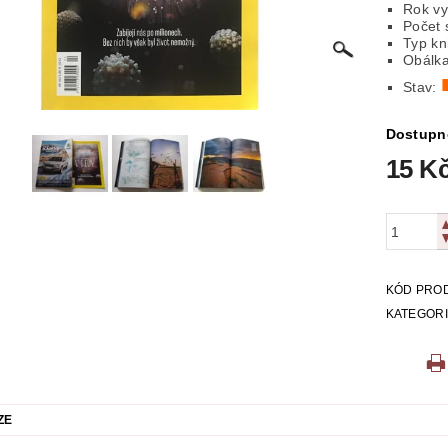
Rok vy
Počet 
ICKÁ
LITERATURA VÁLEČNÁ
MAPY
MÍSTOPIS
Typ kn
Obálka
 VYSTŘIHOVÁNKY
PEXESA
POEZIE
POHLEDNIC
Stav:
E
RODOKAPSY, WESTERN
SCI-FI
SLOVNÍKY
Dostupn
15 K
O Z KNIHOVNY
ZÁHADY
ZDRAVÍ
ZOOLOGIE
KÓD PRO
KATEGOR
ZE