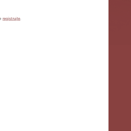
se
registrujte
.