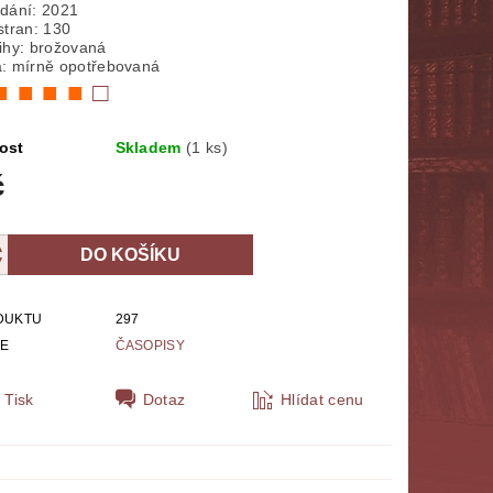
dání: 2021
stran: 130
NÁBOŽENSTVÍ
MYTOLOGIE
ihy: brožovaná
: mírně opotřebovaná
■ ■ ■ ■
□
E
POLITOLOGIE, SOCIOLOGIE
SPORT
THRILLERY
ost
Skladem
(1 ks)
č
ZPĚVNÍKY, NOTY
ZOBRAZ VŠE
DUKTU
297
IE
ČASOPISY
Tisk
Dotaz
Hlídat cenu