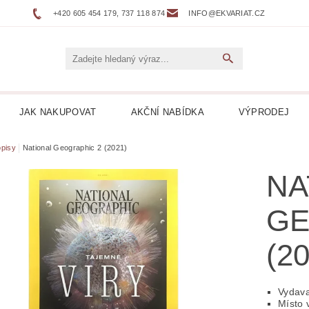
+420 605 454 179, 737 118 874
INFO@EKVARIAT.CZ
JAK NAKUPOVAT
AKČNÍ NABÍDKA
VÝPRODEJ
DNÍ, ŽELEZNICE
BELETRIE
BIOGRAFIE
BOTAN
pisy
National Geographic 2 (2021)
NA
NÉ
DVOJJAZYČNÉ KNIHY
ENCYKLOPEDIE
GE
 DESKY LP
HARLEQUIN
HOBBY
HORORY
(2
KUCHAŘKY
LEPORELA
LEVNÉ KNIHY
LITER
ICKÁ
LITERATURA FAKTU
LITERATURA HISTO
Vydava
Místo 