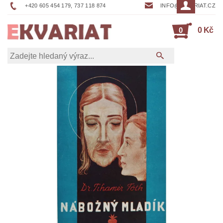
+420 605 454 179, 737 118 874
INFO@EKVARIAT.CZ
0
0 Kč