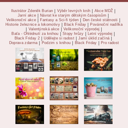
Ilustrátor Zdeněk Burian
|
Výběr levných knih
|
Akce MDŽ
|
Jarní akce
|
Návrat ke starým dětským časopisům
|
Velikonoční akce
|
Fantasy a Sci-fi týden
|
Den české státnosti
|
Historie železnice a lokomotivy
|
Black Friday
|
Povánoční nadílka
|
Valentýnská akce
|
Velikonoční výprodej
|
Baťa - Ohlédnutí za knihou
|
Stopy hrůzy
|
Letní výprodej
|
Black Friday 2
|
Udělejte si radost
|
Jarní úklid začíná
|
Doprava zdarma
|
Podzim s knihou
|
Black Friday
|
Pro radost