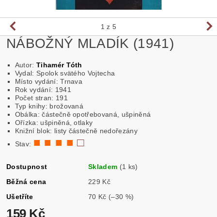
1
z 5
NÁBOŽNÝ MLADÍK (1941)
Autor:
Tihamér Tóth
Vydal: Spolok svätého Vojtecha
Místo vydání: Trnava
Rok vydání: 1941
Počet stran: 191
Typ knihy: brožovaná
Obálka: částečně opotřebovaná, ušpiněná
Ořízka: ušpiněná, otlaky
Knižní blok: listy částečně nedořezány
■ ■ ■ ■
□
Stav:
Dostupnost
Skladem
(1 ks)
Běžná cena
229 Kč
Ušetříte
70 Kč
(–30 %)
159 Kč