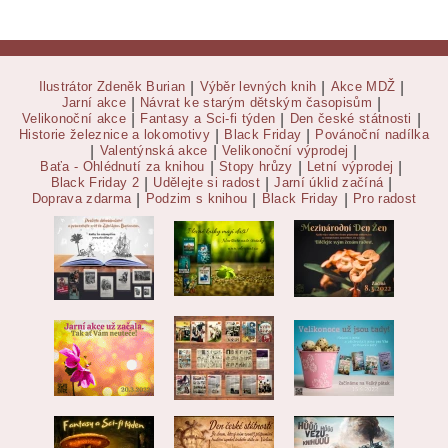
Ilustrátor Zdeněk Burian
|
Výběr levných knih
|
Akce MDŽ
|
Jarní akce
|
Návrat ke starým dětským časopisům
|
Velikonoční akce
|
Fantasy a Sci-fi týden
|
Den české státnosti
|
Historie železnice a lokomotivy
|
Black Friday
|
Povánoční nadílka
|
Valentýnská akce
|
Velikonoční výprodej
|
Baťa - Ohlédnutí za knihou
|
Stopy hrůzy
|
Letní výprodej
|
Black Friday 2
|
Udělejte si radost
|
Jarní úklid začíná
|
Doprava zdarma
|
Podzim s knihou
|
Black Friday
|
Pro radost