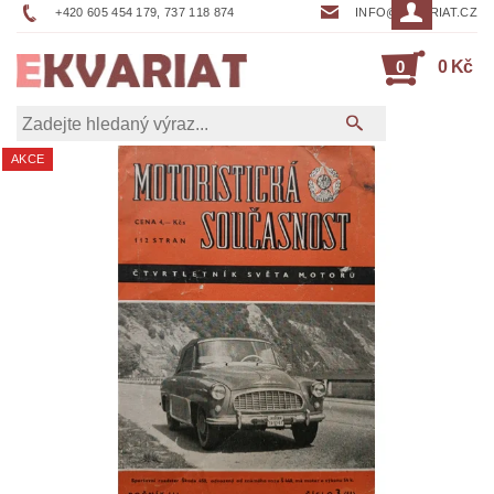
+420 605 454 179, 737 118 874
INFO@EKVARIAT.CZ
0
0 Kč
AKCE