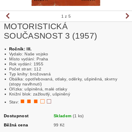
1
z 5
MOTORISTICKÁ
SOUČASNOST 3 (1957)
Ročník: III.
Vydalo: Naše vojsko
Místo vydání: Praha
Rok vydání: 1955
Počet stran: 112
Typ knihy: brožovaná
Obálka: opotřebovaná, otlaky, oděrky, ušpiněná, skvrny
(stopy navlhnutí)
Ořízka: ušpiněná, malé otlaky
Knižní blok: zažloutlý, ušpiněný
■ ■ ■ □
□
Stav:
Dostupnost
Skladem
(1 ks)
Běžná cena
99 Kč