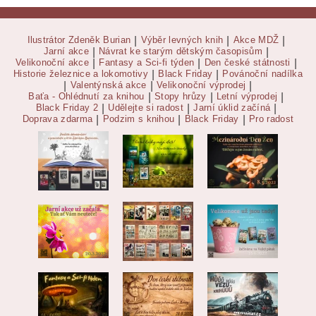
Ilustrátor Zdeněk Burian
|
Výběr levných knih
|
Akce MDŽ
|
Jarní akce
|
Návrat ke starým dětským časopisům
|
Velikonoční akce
|
Fantasy a Sci-fi týden
|
Den české státnosti
|
Historie železnice a lokomotivy
|
Black Friday
|
Povánoční nadílka
|
Valentýnská akce
|
Velikonoční výprodej
|
Baťa - Ohlédnutí za knihou
|
Stopy hrůzy
|
Letní výprodej
|
Black Friday 2
|
Udělejte si radost
|
Jarní úklid začíná
|
Doprava zdarma
|
Podzim s knihou
|
Black Friday
|
Pro radost