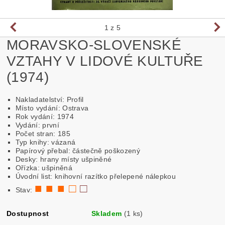
1
z 5
MORAVSKO-SLOVENSKÉ
VZTAHY V LIDOVÉ KULTUŘE
(1974)
Nakladatelství: Profil
Místo vydání: Ostrava
Rok vydání: 1974
Vydání: první
Počet stran: 185
Typ knihy: vázaná
Papírový přebal: částečně poškozený
Desky: hrany místy ušpiněné
Ořízka: ušpiněná
Úvodní list: knihovní razítko přelepené nálepkou
■ ■ ■ □
□
Stav:
Dostupnost
Skladem
(1 ks)