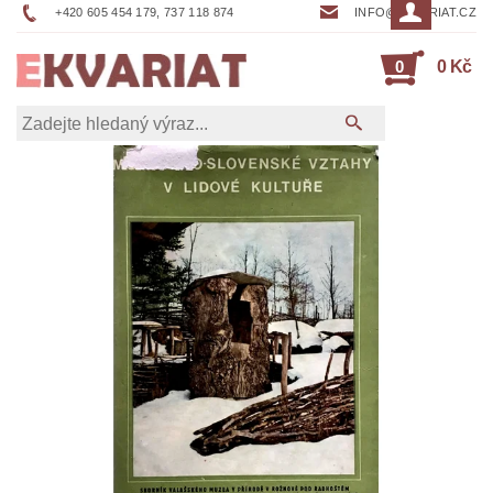
+420 605 454 179, 737 118 874
INFO@EKVARIAT.CZ
0
0 Kč