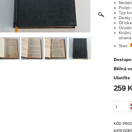
Nedat
Počet 
ICKÁ
LITERATURA VÁLEČNÁ
MAPY
MÍSTOPIS
Typ kn
Desky:
Ořízka
 VYSTŘIHOVÁNKY
PEXESA
POEZIE
POHLEDNIC
Úvodní 
Knižní
strana
E
RODOKAPSY, WESTERN
SCI-FI
SLOVNÍKY
Stav:
O Z KNIHOVNY
ZÁHADY
ZDRAVÍ
ZOOLOGIE
Dostupn
Běžná c
Ušetříte
259 
KÓD PRO
KATEGOR