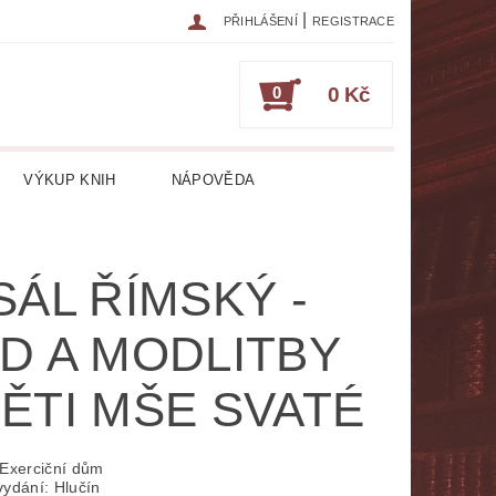
|
PŘIHLÁŠENÍ
REGISTRACE
0
0 Kč
VÝKUP KNIH
NÁPOVĚDA
IKA
CESTOPISY
ČASOPISY
SÁL ŘÍMSKÝ -
ESOTERIKA, OKULTISMUS
D A MODLITBY
HRY
HUDEBNÍ NAUKA
ĚTI MŠE SVATÉ
ATURA CIZOJAZYČNÁ
RICKÁ
LITERATURA LÉKAŘSKÁ
Exerciční dům
vydání: Hlučín