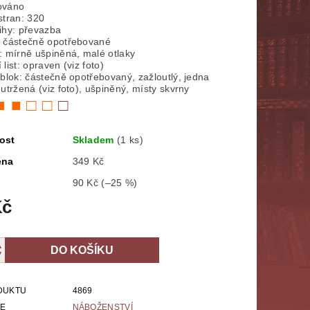
ováno
stran: 320
NÁBOŽENSTVÍ
MYTOLOGIE
ihy: převazba
 částečně opotřebované
: mírně ušpiněná, malé otlaky
E
POLITOLOGIE, SOCIOLOGIE
list: opraven (viz foto)
 blok: částečně opotřebovaný, zažloutlý, jedna
 utržená (viz foto), ušpiněný, místy skvrny
SPORT
THRILLERY
■ ■ □ □
□
ZPĚVNÍKY, NOTY
ZOBRAZ VŠE
ost
Skladem
(1 ks)
ena
349 Kč
90 Kč
(–25 %)
Kč
DUKTU
4869
IE
NÁBOŽENSTVÍ