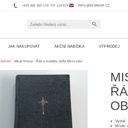
+420 605 454 179, 737 118 874
INFO@EKVARIAT.CZ
JAK NAKUPOVAT
AKČNÍ NABÍDKA
VÝPRODEJ
DNÍ, ŽELEZNICE
BELETRIE
BIOGRAFIE
BOTAN
ženství
Misál římský - Řád a modlitby oběti Mše svaté
MI
NÉ
DVOJJAZYČNÉ KNIHY
ENCYKLOPEDIE
ŘÁ
 DESKY LP
HARLEQUIN
HOBBY
HORORY
OB
KUCHAŘKY
LEPORELA
LEVNÉ KNIHY
LITER
ICKÁ
LITERATURA FAKTU
LITERATURA HISTO
Vydal:
Místo 