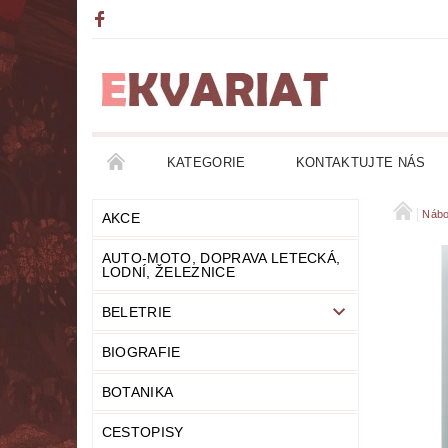
KATEGORIE
KONTAKTUJTE NÁS
AKCE
AUTO-MOTO, DOPRAVA LETECKÁ, LO
Nábo
AKCE
AUTO-MOTO, DOPRAVA LETECKÁ,
DETEKTIVKY
DIVADLO
DOBRODRUŽ
LODNÍ, ŽELEZNICE
BELETRIE
FANTASY
FILOZOFIE
GRAMOFONOVÉ
BIOGRAFIE
HUMOR
KALENDÁŘE
KOMIKSY
BOTANIKA
LITERATURA DUCHOVNÍ
LITERATURA EROT
CESTOPISY