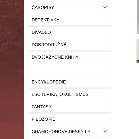
ČASOPISY
LITERATURA NAUČNÁ
LITERATURA TECHN
DETEKTIVKY
NOVINY
OSOBNÍ ROZVOJ
MODELY,
DIVADLO
PRO DĚTI A MLÁDEŽ
PSYCHOLOGI
DOBRODRUŽNÉ
UČEBNICE
UMĚNÍ
VYŘAZEN
DVOJJAZYČNÉ KNIHY
MAPA SERVERU
HODNOCENÍ OBCHODU
ENCYKLOPEDIE
ESOTERIKA, OKULTISMUS
FANTASY
FILOZOFIE
GRAMOFONOVÉ DESKY LP