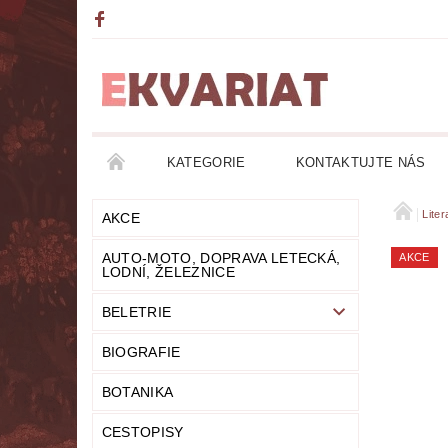
KATEGORIE
KONTAKTUJTE NÁS
AKCE
AUTO-MOTO, DOPRAVA LETECKÁ, LO
Lite
AKCE
AUTO-MOTO, DOPRAVA LETECKÁ,
AKCE
DETEKTIVKY
DIVADLO
DOBRODRUŽ
LODNÍ, ŽELEZNICE
BELETRIE
FANTASY
FILOZOFIE
GRAMOFONOVÉ
BIOGRAFIE
HUMOR
KALENDÁŘE
KOMIKSY
BOTANIKA
LITERATURA DUCHOVNÍ
LITERATURA EROT
CESTOPISY