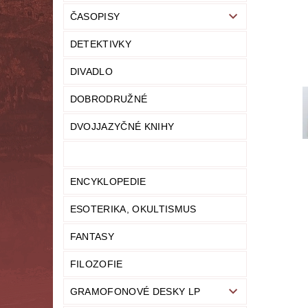
ČASOPISY
LITERATURA NAUČNÁ
LITERATURA TECHN
DETEKTIVKY
NOVINY
OSOBNÍ ROZVOJ
MODELY,
DIVADLO
PRO DĚTI A MLÁDEŽ
PSYCHOLOGI
DOBRODRUŽNÉ
UČEBNICE
UMĚNÍ
VYŘAZEN
DVOJJAZYČNÉ KNIHY
MAPA SERVERU
HODNOCENÍ OBCHODU
ENCYKLOPEDIE
ESOTERIKA, OKULTISMUS
FANTASY
FILOZOFIE
GRAMOFONOVÉ DESKY LP