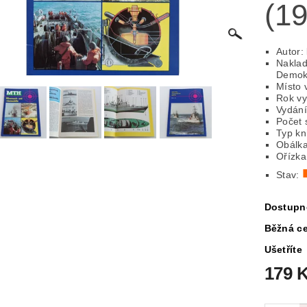
(1
ICKÁ
LITERATURA VÁLEČNÁ
MAPY
MÍSTOPIS
Autor:
 VYSTŘIHOVÁNKY
PEXESA
POEZIE
POHLEDNIC
Naklad
Demokr
Místo 
E
RODOKAPSY, WESTERN
SCI-FI
SLOVNÍKY
Rok vy
Vydání
Počet 
O Z KNIHOVNY
ZÁHADY
ZDRAVÍ
ZOOLOGIE
Typ kni
Obálka
Ořízka
Stav:
Dostupn
Běžná c
Ušetříte
179 