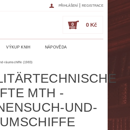
|
PŘIHLÁŠENÍ
REGISTRACE
0
0 Kč
VÝKUP KNIH
NÁPOVĚDA
IKA
CESTOPISY
ČASOPISY
nd-räumschiffe (1983)
LITÄRTECHNISCHE
ESOTERIKA, OKULTISMUS
FTE MTH -
HRY
HUDEBNÍ NAUKA
NENSUCH-UND-
ATURA CIZOJAZYČNÁ
UMSCHIFFE
RICKÁ
LITERATURA LÉKAŘSKÁ