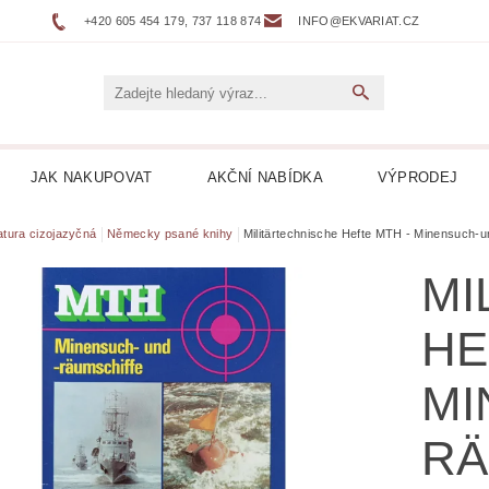
+420 605 454 179, 737 118 874
INFO@EKVARIAT.CZ
JAK NAKUPOVAT
AKČNÍ NABÍDKA
VÝPRODEJ
DNÍ, ŽELEZNICE
BELETRIE
BIOGRAFIE
BOTAN
ratura cizojazyčná
Německy psané knihy
Militärtechnische Hefte MTH - Minensuch-u
MI
NÉ
DVOJJAZYČNÉ KNIHY
ENCYKLOPEDIE
HE
 DESKY LP
HARLEQUIN
HOBBY
HORORY
MI
KUCHAŘKY
LEPORELA
LEVNÉ KNIHY
LITER
RÄ
ICKÁ
LITERATURA FAKTU
LITERATURA HISTO