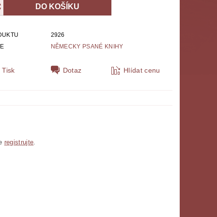
DUKTU
2926
IE
NĚMECKY PSANÉ KNIHY
Tisk
Dotaz
Hlídat cenu
se
registrujte
.