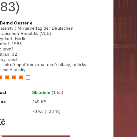
983)
NÁBOŽENSTVÍ
MYTOLOGIE
Bernd Oesterle
E
POLITOLOGIE, SOCIOLOGIE
atelství:
Militärverlag der Deutschen
atischen Republik (VEB)
vydání: Berlín
SPORT
THRILLERY
dání: 1983
: první
stran: 32
ZPĚVNÍKY, NOTY
ZOBRAZ VŠE
hy: sešit
: mírně opotřebovaná, malé otlaky, oděrky
: malé otlaky
■ ■ ■ ■
□
ost
Skladem
(1 ks)
ena
249 Kč
70 Kč
(–28 %)
Kč